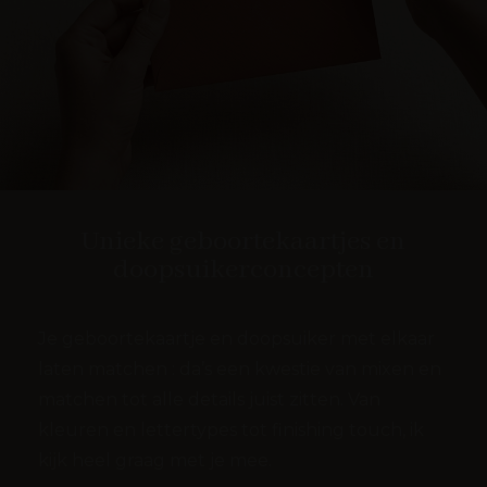
Unieke geboortekaartjes en
doopsuikerconcepten
Je geboortekaartje en doopsuiker met elkaar
laten matchen : da’s een kwestie van mixen en
matchen tot alle details juist zitten. Van
kleuren en lettertypes tot finishing touch, ik
kijk heel graag met je mee.