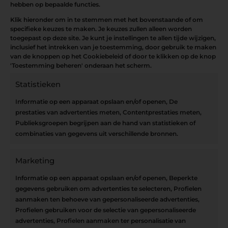
hebben op bepaalde functies.
Klik hieronder om in te stemmen met het bovenstaande of om
specifieke keuzes te maken. Je keuzes zullen alleen worden
toegepast op deze site. Je kunt je instellingen te allen tijde wijzigen,
inclusief het intrekken van je toestemming, door gebruik te maken
van de knoppen op het Cookiebeleid of door te klikken op de knop
'Toestemming beheren' onderaan het scherm.
Statistieken
Informatie op een apparaat opslaan en/of openen, De
prestaties van advertenties meten, Contentprestaties meten,
Publieksgroepen begrijpen aan de hand van statistieken of
combinaties van gegevens uit verschillende bronnen.
Openingsuren
OPEN OP AFSPRAAK
Marketing
Informatie op een apparaat opslaan en/of openen, Beperkte
gegevens gebruiken om advertenties te selecteren, Profielen
aanmaken ten behoeve van gepersonaliseerde advertenties,
Blijf op de hoogte
Profielen gebruiken voor de selectie van gepersonaliseerde
advertenties, Profielen aanmaken ter personalisatie van