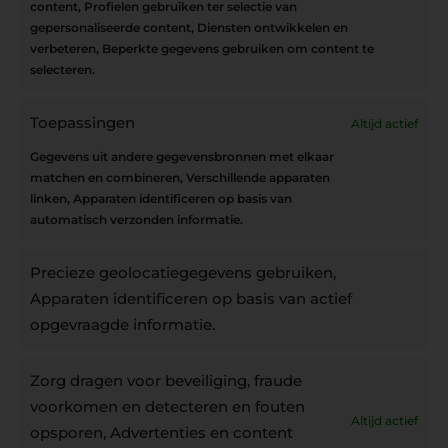
content, Profielen gebruiken ter selectie van
Interesse in leuke kadotips of toffe acties?
gepersonaliseerde content, Diensten ontwikkelen en
Laat dan hier je mailadres achter.
verbeteren, Beperkte gegevens gebruiken om content te
selecteren.
Toepassingen
Altijd actief
Inschrijven
Gegevens uit andere gegevensbronnen met elkaar
matchen en combineren, Verschillende apparaten
linken, Apparaten identificeren op basis van
automatisch verzonden informatie.
Privacybeleid
Precieze geolocatiegegevens gebruiken,
Algemene voorwaarden
Apparaten identificeren op basis van actief
Cookiebeleid
opgevraagde informatie.
Accountinstellingen
Zorg dragen voor beveiliging, fraude
voorkomen en detecteren en fouten
Altijd actief
Verzending
opsporen, Advertenties en content