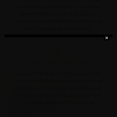
ik neem graag het denkwerk uit handen.
Samen bewaken we de rode draad en
zorgen we dat elk detail klopt, zodat jij je
kunt focussen op het moment.
Jouw gids in een wereld vol keuzes.
Geen urenlang gescroll door duizenden
opties. Ik heb de mooiste collecties voor je
uitgekozen en samengesteld. Ik breng je
rust, advies en overzicht, zodat jij met een
fijn gevoel kiest wat écht bij je past.