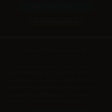
NAAR DE GEBOORTEKAARTJES
IK WIL EEN AFSPRAAK
Meter en Peter cadeautjes
Tijdens je zwangerschap kijk je uit naar
momenten die je later blijft koesteren. De
eerste schopjes, een echo die alles tastbaar
maakt en het uitkiezen van een naam. En dan
komt er nog iets bijzonders: je wil iemand
vragen om meter of peter te worden.