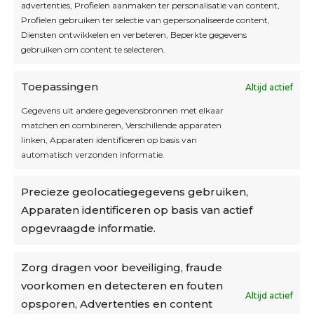
Interesse in leuke kadotips of toffe acties?
advertenties, Profielen aanmaken ter personalisatie van content,
Laat dan hier je mailadres achter.
Profielen gebruiken ter selectie van gepersonaliseerde content,
Diensten ontwikkelen en verbeteren, Beperkte gegevens
gebruiken om content te selecteren.
Toepassingen
Altijd actief
Inschrijven
Gegevens uit andere gegevensbronnen met elkaar
matchen en combineren, Verschillende apparaten
linken, Apparaten identificeren op basis van
automatisch verzonden informatie.
Privacybeleid
Precieze geolocatiegegevens gebruiken,
Algemene voorwaarden
Apparaten identificeren op basis van actief
Cookiebeleid
opgevraagde informatie.
Accountinstellingen
Zorg dragen voor beveiliging, fraude
voorkomen en detecteren en fouten
Verzending
Altijd actief
opsporen, Advertenties en content