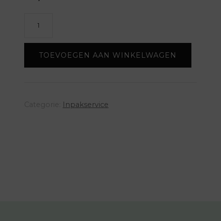
Kadootjes
inpakken?
aantal
TOEVOEGEN AAN WINKELWAGEN
Categorie:
Inpakservice