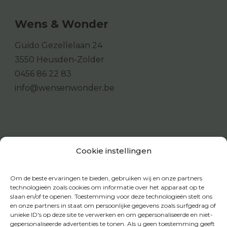
Wens & Wonder
Guido Gezellelaan 24
3550 Heusden-Zolder
0456 86 22 83
info@wensenwonder.be
Cookie instellingen
Om de beste ervaringen te bieden, gebruiken wij en onze partners
technologieën zoals cookies om informatie over het apparaat op te
slaan en/of te openen. Toestemming voor deze technologieën stelt ons
en onze partners in staat om persoonlijke gegevens zoals surfgedrag of
unieke ID's op deze site te verwerken en om gepersonaliseerde en niet-
gepersonaliseerde advertenties te tonen. Als u geen toestemming geeft