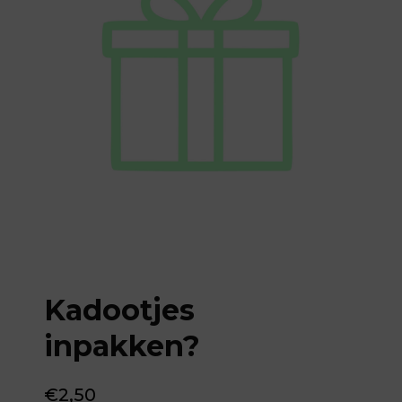
Kadootjes
inpakken?
€
2,50