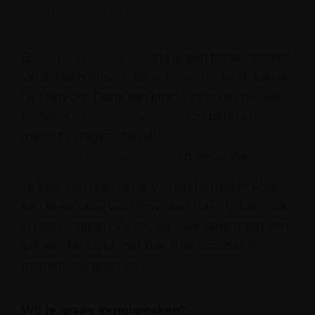
Wens en Wonder
Bij
Wens en Wonder
vind je een totaalconcept.
Vanaf het moment dat je
zwanger
bent, kan je
hier terecht. Denk aan kaartjes om het nieuws
te delen,
originele cadeaus
om peter en
meter te vragen, stijlvolle
doopsuikerverpakkingen
en decoratie.
Je kiest zelf hoeveel je uit handen geeft. Alles
kan besproken worden in één traject, maar ook
in losse stappen. Zo bouwen we samen aan een
geheel dat klopt met hoe jij dit bijzondere
moment wil beleven.
Wil je graag kennismaken?
Stuur gerust een