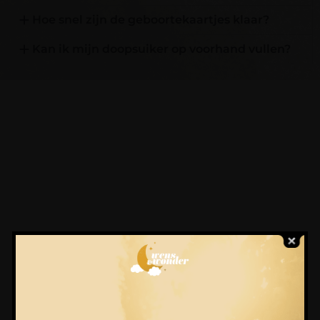
Hoe snel zijn de geboortekaartjes klaar?
Kan ik mijn doopsuiker op voorhand vullen?