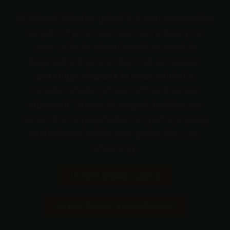
Bij Wens & Wonder geloof ik in een persoonlijke
aanpak. Of je nu kiest voor een ontwerp uit
onze collectie of een kaartje op maat, ik
begeleid je stap voor stap. Dat kan via een
gezellige afspraak in onze winkel
in
Heusden-Zolder, of even efficiënt via een
videocall
. Tijdens dit gesprek bekijken we
samen alle mogelijkheden en geef ik je graag
professioneel advies over papier, kleur en
afwerking.
IK KOM GRAAG LANGS
IK WIL GRAAG VIDEOBELLEN