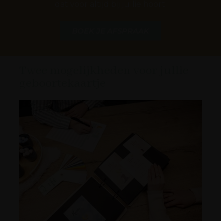
dat voor altijd bij jullie hoort.
BOEK JE AFSPRAAK
Twee mogelijkheden voor jullie
geboortekaartje