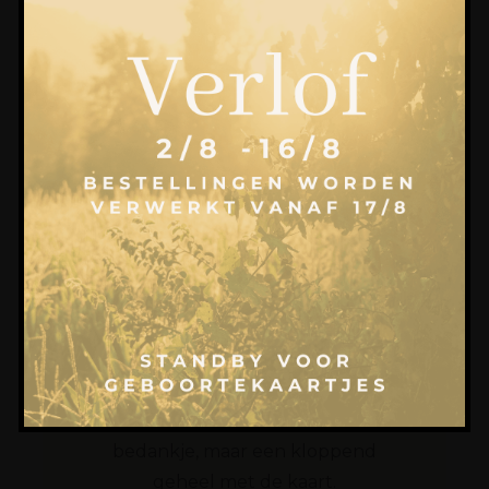
Doopsuiker en Presentatie: het
verhaal loopt door
Een geboorteconcept stopt niet bij
de kaart. Om een onvergetelijke
herinnering te creëren, trekken we
de sfeer door in elk detail. Zo wordt
jullie doopsuiker geen losstaand
bedankje, maar een kloppend
geheel met de kaart.