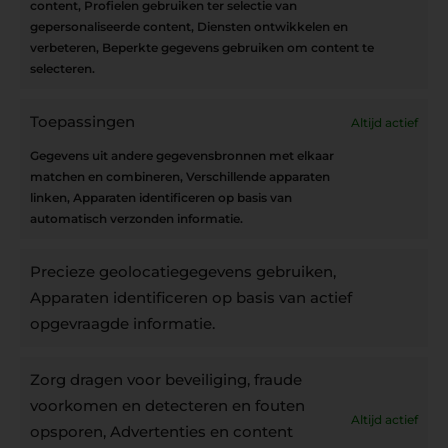
content, Profielen gebruiken ter selectie van
Interesse in leuke kadotips of toffe acties?
gepersonaliseerde content, Diensten ontwikkelen en
Laat dan hier je mailadres achter.
verbeteren, Beperkte gegevens gebruiken om content te
selecteren.
Toepassingen
Altijd actief
Inschrijven
Gegevens uit andere gegevensbronnen met elkaar
matchen en combineren, Verschillende apparaten
linken, Apparaten identificeren op basis van
automatisch verzonden informatie.
Privacybeleid
Precieze geolocatiegegevens gebruiken,
Algemene voorwaarden
Apparaten identificeren op basis van actief
Cookiebeleid
opgevraagde informatie.
Accountinstellingen
Zorg dragen voor beveiliging, fraude
voorkomen en detecteren en fouten
Altijd actief
Verzending
opsporen, Advertenties en content