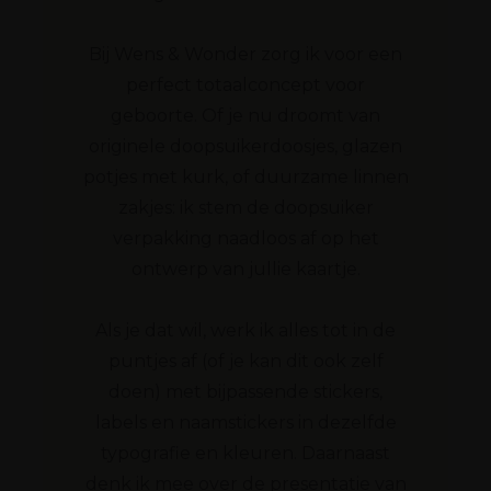
Bij Wens & Wonder zorg ik voor een
perfect totaalconcept voor
geboorte. Of je nu droomt van
originele doopsuikerdoosjes, glazen
potjes met kurk, of duurzame linnen
zakjes: ik stem de doopsuiker
verpakking naadloos af op het
ontwerp van jullie kaartje.
Als je dat wil, werk ik alles tot in de
puntjes af (of je kan dit ook zelf
doen) met bijpassende stickers,
labels en naamstickers in dezelfde
typografie en kleuren. Daarnaast
denk ik mee over de presentatie van