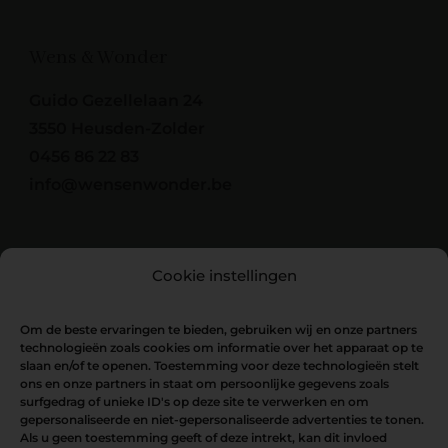
Wens & Wonder
Guido Gezellelaan 24
3550 Heusden-Zolder
0456 86 22 83
info@wensenwonder.be
Cookie instellingen
Om de beste ervaringen te bieden, gebruiken wij en onze partners
technologieën zoals cookies om informatie over het apparaat op te
slaan en/of te openen. Toestemming voor deze technologieën stelt
ons en onze partners in staat om persoonlijke gegevens zoals
surfgedrag of unieke ID's op deze site te verwerken en om
gepersonaliseerde en niet-gepersonaliseerde advertenties te tonen.
Als u geen toestemming geeft of deze intrekt, kan dit invloed