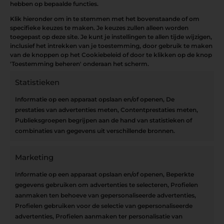
hebben op bepaalde functies.
Klik hieronder om in te stemmen met het bovenstaande of om
specifieke keuzes te maken. Je keuzes zullen alleen worden
toegepast op deze site. Je kunt je instellingen te allen tijde wijzigen,
inclusief het intrekken van je toestemming, door gebruik te maken
van de knoppen op het Cookiebeleid of door te klikken op de knop
'Toestemming beheren' onderaan het scherm.
Statistieken
Informatie op een apparaat opslaan en/of openen, De
prestaties van advertenties meten, Contentprestaties meten,
Publieksgroepen begrijpen aan de hand van statistieken of
combinaties van gegevens uit verschillende bronnen.
Openingsuren
OPEN OP AFSPRAAK
Marketing
Informatie op een apparaat opslaan en/of openen, Beperkte
gegevens gebruiken om advertenties te selecteren, Profielen
aanmaken ten behoeve van gepersonaliseerde advertenties,
Blijf op de hoogte
Profielen gebruiken voor de selectie van gepersonaliseerde
advertenties, Profielen aanmaken ter personalisatie van