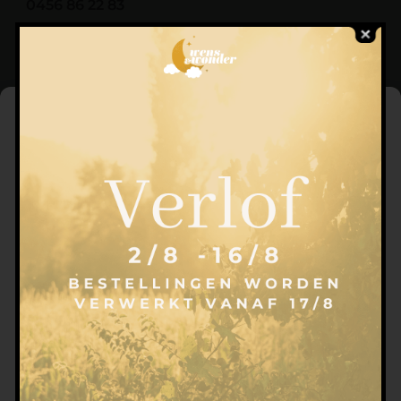
0456 86 22 83
info@wensenwonder.be
Cookie instellingen
Om de beste ervaringen te bieden, gebruiken wij en onze partners
technologieën zoals cookies om informatie over het apparaat op te
slaan en/of te openen. Toestemming voor deze technologieën stelt
ons en onze partners in staat om persoonlijke gegevens zoals
surfgedrag of unieke ID's op deze site te verwerken en om
gepersonaliseerde en niet-gepersonaliseerde advertenties te tonen.
Als u geen toestemming geeft of deze intrekt, kan dit invloed
hebben op bepaalde functies.
Klik hieronder om in te stemmen met het bovenstaande of om
specifieke keuzes te maken. Je keuzes zullen alleen worden
toegepast op deze site. Je kunt je instellingen te allen tijde wijzigen,
inclusief het intrekken van je toestemming, door gebruik te maken
van de knoppen op het Cookiebeleid of door te klikken op de knop
'Toestemming beheren' onderaan het scherm.