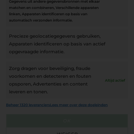
Inschrijven
Gegevens uit andere gegevensbronnen met elkaar
matchen en combineren, Verschillende apparaten
linken, Apparaten identificeren op basis van
automatisch verzonden informatie.
Privacybeleid
Precieze geolocatiegegevens gebruiken,
Algemene voorwaarden
Apparaten identificeren op basis van actief
Cookiebeleid
opgevraagde informatie.
Accountinstellingen
Zorg dragen voor beveiliging, fraude
voorkomen en detecteren en fouten
Altijd actief
Verzending
opsporen, Advertenties en content
leveren en tonen.
€6,50-€7,50 via Bpost
Beheer 1320 leveranciers
Lees meer over deze doeleinden
gratis verzending vanaf €95
verzonden binnen 2 werkdagen*
OK
m.u.v. suikerbonen en doosjes