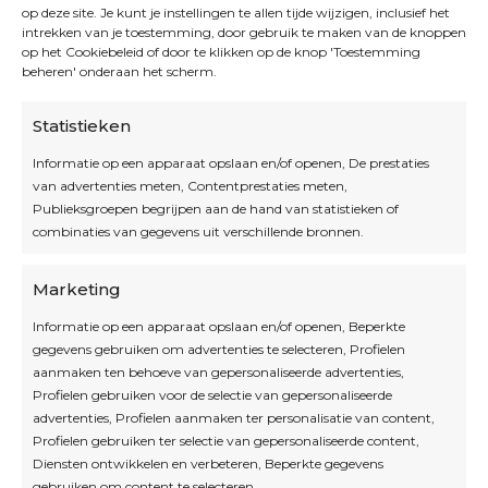
op deze site. Je kunt je instellingen te allen tijde wijzigen, inclusief het
intrekken van je toestemming, door gebruik te maken van de knoppen
op het Cookiebeleid of door te klikken op de knop 'Toestemming
beheren' onderaan het scherm.
Statistieken
Informatie op een apparaat opslaan en/of openen, De prestaties
van advertenties meten, Contentprestaties meten,
Openingsuren
Publieksgroepen begrijpen aan de hand van statistieken of
combinaties van gegevens uit verschillende bronnen.
OPEN OP AFSPRAAK
Marketing
Informatie op een apparaat opslaan en/of openen, Beperkte
Blijf op de hoogte
gegevens gebruiken om advertenties te selecteren, Profielen
aanmaken ten behoeve van gepersonaliseerde advertenties,
Profielen gebruiken voor de selectie van gepersonaliseerde
Interesse in leuke kadotips of toffe acties?
advertenties, Profielen aanmaken ter personalisatie van content,
Laat dan hier je mailadres achter.
Profielen gebruiken ter selectie van gepersonaliseerde content,
Diensten ontwikkelen en verbeteren, Beperkte gegevens
gebruiken om content te selecteren.