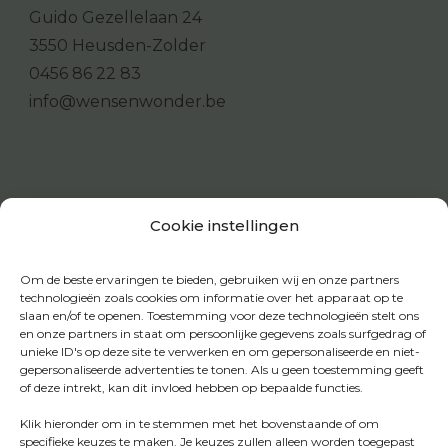
Guido Gezellelaan 24
3550 Heusden-Zolder
0456 86 22 83
info@wensenwonder.be
Cookie instellingen
Om de beste ervaringen te bieden, gebruiken wij en onze partners
technologieën zoals cookies om informatie over het apparaat op te
slaan en/of te openen. Toestemming voor deze technologieën stelt ons
en onze partners in staat om persoonlijke gegevens zoals surfgedrag of
unieke ID's op deze site te verwerken en om gepersonaliseerde en niet-
gepersonaliseerde advertenties te tonen. Als u geen toestemming geeft
of deze intrekt, kan dit invloed hebben op bepaalde functies.
Klik hieronder om in te stemmen met het bovenstaande of om
specifieke keuzes te maken. Je keuzes zullen alleen worden toegepast