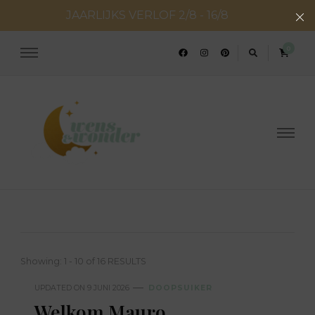
JAARLIJKS VERLOF 2/8 - 16/8
0
Wens en Wonder
Geboorte- & huwelijksconcepten
Showing: 1 - 10 of 16 RESULTS
UPDATED ON
9 JUNI 2026
DOOPSUIKER
Welkom Mauro