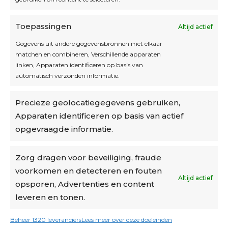
Toepassingen
Altijd actief
Inschrijven
Gegevens uit andere gegevensbronnen met elkaar
matchen en combineren, Verschillende apparaten
linken, Apparaten identificeren op basis van
automatisch verzonden informatie.
Privacybeleid
Precieze geolocatiegegevens gebruiken,
Algemene voorwaarden
Apparaten identificeren op basis van actief
Cookiebeleid
opgevraagde informatie.
Accountinstellingen
Zorg dragen voor beveiliging, fraude
voorkomen en detecteren en fouten
Verzending
Altijd actief
opsporen, Advertenties en content
leveren en tonen.
€6,50-€7,50 via Bpost
gratis verzending vanaf €95
Beheer 1320 leveranciers
Lees meer over deze doeleinden