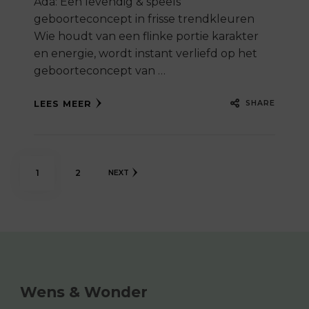
Ada: Een levendig & speels
geboorteconcept in frisse trendkleuren
Wie houdt van een flinke portie karakter
en energie, wordt instant verliefd op het
geboorteconcept van …
SHARE
LEES MEER
Berichten
PAGE
PAGE
1
2
NEXT
paginering
Wens & Wonder