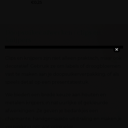
€
0,25
Doopsuiker afwerken : clips en
knijpers
Clips en knijpers zijn niet alleen praktisch, maar ook
decoratief. Gebruik ze om labels of droogbloemen
vast te maken aan je doopsuikerverpakking, of als
speels detail op een presentatiestuk.
We bieden een brede keuze aan houten en
metalen knijpers, in natuurlijke of gekleurde
afwerkingen. Ze geven je bedankjes een
charmante, handgemaakte uitstraling en maken je
verpakking nét wat origineler.