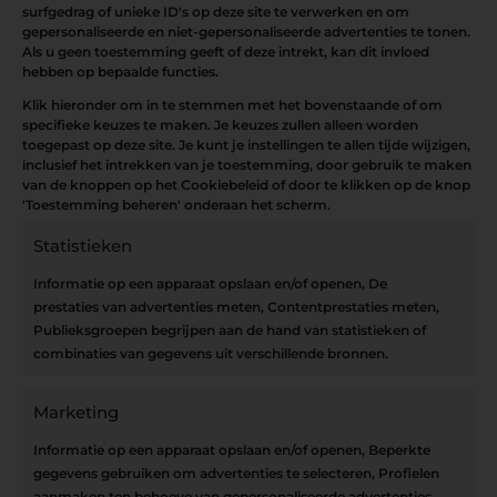
surfgedrag of unieke ID's op deze site te verwerken en om
gepersonaliseerde en niet-gepersonaliseerde advertenties te tonen.
Als u geen toestemming geeft of deze intrekt, kan dit invloed
hebben op bepaalde functies.
Klik hieronder om in te stemmen met het bovenstaande of om
specifieke keuzes te maken. Je keuzes zullen alleen worden
toegepast op deze site. Je kunt je instellingen te allen tijde wijzigen,
inclusief het intrekken van je toestemming, door gebruik te maken
van de knoppen op het Cookiebeleid of door te klikken op de knop
'Toestemming beheren' onderaan het scherm.
Statistieken
Informatie op een apparaat opslaan en/of openen, De
prestaties van advertenties meten, Contentprestaties meten,
Publieksgroepen begrijpen aan de hand van statistieken of
combinaties van gegevens uit verschillende bronnen.
Openingsuren
OPEN OP AFSPRAAK
Marketing
Informatie op een apparaat opslaan en/of openen, Beperkte
gegevens gebruiken om advertenties te selecteren, Profielen
aanmaken ten behoeve van gepersonaliseerde advertenties,