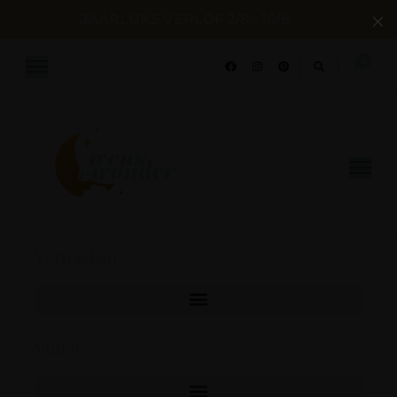
JAARLIJKS VERLOF 2/8 - 16/8
0
Wens en Wonder
Geboorte- & huwelijksconcepten
Verpakken
Vullen