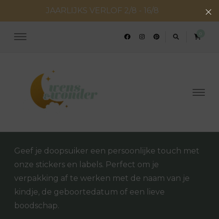
JAARLIJKS VERLOF 2/8 - 16/8
0
Wens en Wonder
Geboorte- & huwelijksconcepten
Geef je doopsuiker een persoonlijke touch met
onze stickers en labels. Perfect om je
verpakking af te werken met de naam van je
kindje, de geboortedatum of een lieve
boodschap.