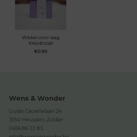
Wikkel voor laag
klepdoosje
€
0,90
Wens & Wonder
Guido Gezellelaan 24
3550 Heusden-Zolder
0456 86 22 83
info@wensenwonder.be