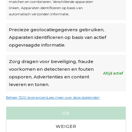
matchen en combineren, Verschillende apparaten
linken, Apparaten identificeren op basis van
automatisch verzonden informatie.
Privacybeleid
Precieze geolocatiegegevens gebruiken,
Algemene voorwaarden
Apparaten identificeren op basis van actief
Cookiebeleid
opgevraagde informatie.
Accountinstellingen
Zorg dragen voor beveiliging, fraude
voorkomen en detecteren en fouten
Verzending
Altijd actief
opsporen, Advertenties en content
leveren en tonen.
€6,50-€7,50 via Bpost
gratis verzending vanaf €95
Beheer 1320 leveranciers
Lees meer over deze doeleinden
verzonden binnen 2 werkdagen*
OK
m.u.v. suikerbonen en doosjes
WEIGER