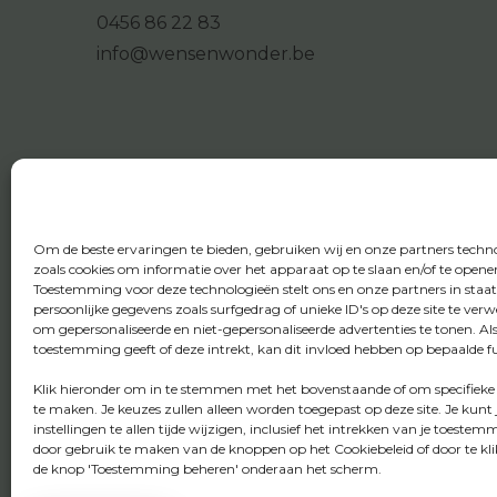
0456 86 22 83
info@wensenwonder.be
Om de beste ervaringen te bieden, gebruiken wij en onze partners techn
zoals cookies om informatie over het apparaat op te slaan en/of te opene
Toestemming voor deze technologieën stelt ons en onze partners in staa
persoonlijke gegevens zoals surfgedrag of unieke ID's op deze site te ver
om gepersonaliseerde en niet-gepersonaliseerde advertenties te tonen. Al
toestemming geeft of deze intrekt, kan dit invloed hebben op bepaalde fu
Klik hieronder om in te stemmen met het bovenstaande of om specifieke
te maken. Je keuzes zullen alleen worden toegepast op deze site. Je kunt 
instellingen te allen tijde wijzigen, inclusief het intrekken van je toestem
door gebruik te maken van de knoppen op het Cookiebeleid of door te kl
de knop 'Toestemming beheren' onderaan het scherm.