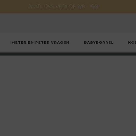
JAARLIJKS VERLOF 2/8 - 16/8
METER EN PETER VRAGEN
BABYBORREL
KO