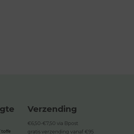
ogte
Verzending
€6,50-€7,50 via Bpost
 toffe
gratis verzending vanaf €95