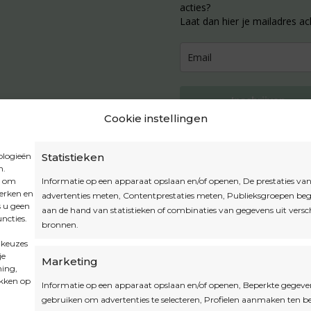
acties?
Laat dan hier je mailadres ac
Inschrijven
Cookie instellingen
ologieën
Statistieken
n.
Privacybeleid
t om
Informatie op een apparaat opslaan en/of openen, De prestaties va
Algemene voorwaarden
werken en
advertenties meten, Contentprestaties meten, Publieksgroepen beg
s u geen
Cookiebeleid
aan de hand van statistieken of combinaties van gegevens uit versc
ncties.
bronnen.
Accountinstellingen
 keuzes
je
Marketing
ming,
ikken op
Informatie op een apparaat opslaan en/of openen, Beperkte gegeve
gebruiken om advertenties te selecteren, Profielen aanmaken ten 