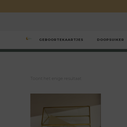
GEBOORTEKAARTJES
DOOPSUIKER
Wens en Wonder
Geboorte- & huwelijksconcepten
Toont het enige resultaat