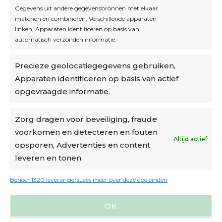
Inschrijven
Gegevens uit andere gegevensbronnen met elkaar
matchen en combineren, Verschillende apparaten
linken, Apparaten identificeren op basis van
automatisch verzonden informatie.
Privacybeleid
Precieze geolocatiegegevens gebruiken,
Algemene voorwaarden
Apparaten identificeren op basis van actief
Cookiebeleid
opgevraagde informatie.
Accountinstellingen
Zorg dragen voor beveiliging, fraude
voorkomen en detecteren en fouten
Verzending
Altijd actief
opsporen, Advertenties en content
leveren en tonen.
€6,50-€7,50 via Bpost
gratis verzending vanaf €95
Beheer 1320 leveranciers
Lees meer over deze doeleinden
verzonden binnen 2 werkdagen*
OK
m.u.v. suikerbonen en doosjes