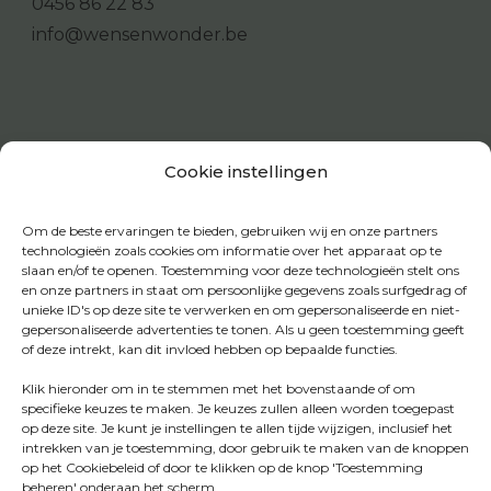
0456 86 22 83
info@wensenwonder.be
Cookie instellingen
Om de beste ervaringen te bieden, gebruiken wij en onze partners
technologieën zoals cookies om informatie over het apparaat op te
slaan en/of te openen. Toestemming voor deze technologieën stelt ons
en onze partners in staat om persoonlijke gegevens zoals surfgedrag of
unieke ID's op deze site te verwerken en om gepersonaliseerde en niet-
gepersonaliseerde advertenties te tonen. Als u geen toestemming geeft
of deze intrekt, kan dit invloed hebben op bepaalde functies.
Klik hieronder om in te stemmen met het bovenstaande of om
specifieke keuzes te maken. Je keuzes zullen alleen worden toegepast
op deze site. Je kunt je instellingen te allen tijde wijzigen, inclusief het
intrekken van je toestemming, door gebruik te maken van de knoppen
op het Cookiebeleid of door te klikken op de knop 'Toestemming
beheren' onderaan het scherm.