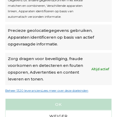
Gegevens uit andere gegevensbronnen met elkaar
matchen en combineren, Verschillende apparaten
linken, Apparaten identificeren op basis van
automatisch verzonden informatie.
Privacybeleid
Precieze geolocatiegegevens gebruiken,
Algemene voorwaarden
Apparaten identificeren op basis van actief
Cookiebeleid
opgevraagde informatie.
Accountinstellingen
Zorg dragen voor beveiliging, fraude
voorkomen en detecteren en fouten
Verzending
Altijd actief
opsporen, Advertenties en content
leveren en tonen.
€6,50-€7,50 via Bpost
gratis verzending vanaf €95
Beheer 1320 leveranciers
Lees meer over deze doeleinden
verzonden binnen 2 werkdagen*
OK
m.u.v. suikerbonen en doosjes
WEIGER