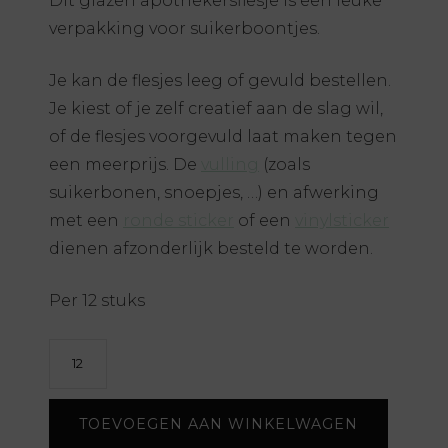
Dit glazen apothekersflesje is een leuke
verpakking voor suikerboontjes.
Je kan de flesjes leeg of gevuld bestellen.
Je kiest of je zelf creatief aan de slag wil,
of de flesjes voorgevuld laat maken tegen
een meerprijs. De
vulling
(zoals
suikerbonen, snoepjes, …) en afwerking
met een
ronde sticker
of een
vinylsticker
dienen afzonderlijk besteld te worden.
Per 12 stuks
Apothekersflesje
aantal
TOEVOEGEN AAN WINKELWAGEN