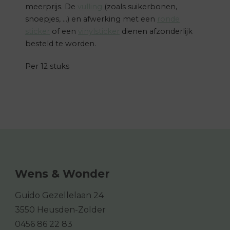
meerprijs. De
vulling
(zoals suikerbonen,
snoepjes, …) en afwerking met een
ronde
sticker
of een
vinylsticker
dienen afzonderlijk
besteld te worden.
Per 12 stuks
Wens & Wonder
Guido Gezellelaan 24
3550 Heusden-Zolder
0456 86 22 83