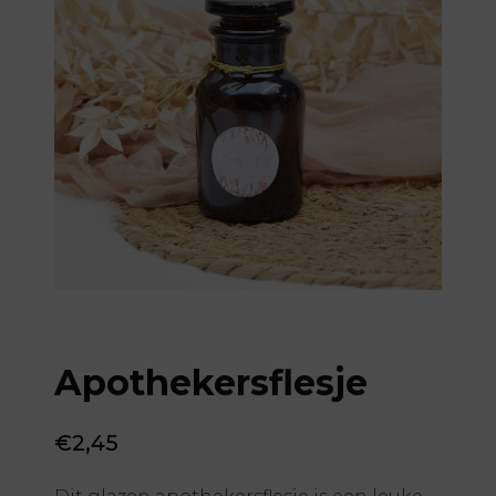
Apothekersflesje
€
2,45