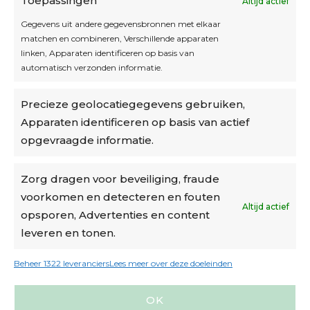
Toepassingen
Altijd actief
Inschrijven
Gegevens uit andere gegevensbronnen met elkaar
matchen en combineren, Verschillende apparaten
linken, Apparaten identificeren op basis van
automatisch verzonden informatie.
Privacybeleid
Precieze geolocatiegegevens gebruiken,
Algemene voorwaarden
Apparaten identificeren op basis van actief
Cookiebeleid
opgevraagde informatie.
Accountinstellingen
Zorg dragen voor beveiliging, fraude
voorkomen en detecteren en fouten
Verzending
Altijd actief
opsporen, Advertenties en content
leveren en tonen.
€6,50-€7,50 via Bpost
gratis verzending vanaf €95
Beheer 1322 leveranciers
Lees meer over deze doeleinden
verzonden binnen 2 werkdagen*
OK
m.u.v. suikerbonen en doosjes