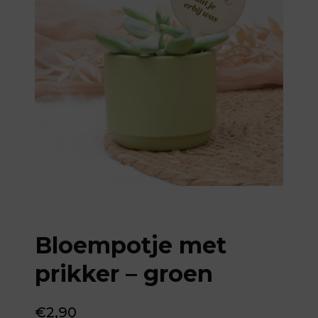
Bloempotje met
prikker – groen
€
2,90