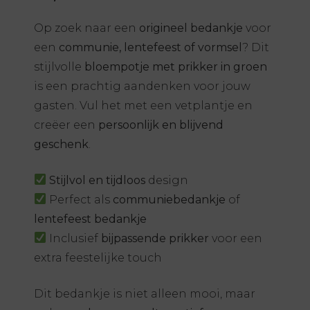
Op zoek naar een
origineel bedankje
voor
een
communie, lentefeest of vormsel
? Dit
stijlvolle
bloempotje met prikker in groen
is een prachtig aandenken voor jouw
gasten. Vul het met een vetplantje en
creëer een
persoonlijk en blijvend
geschenk
.
Stijlvol en tijdloos
design
Perfect als
communiebedankje
of
lentefeest bedankje
Inclusief
bijpassende prikker
voor een
extra feestelijke touch
Dit bedankje is niet alleen mooi, maar