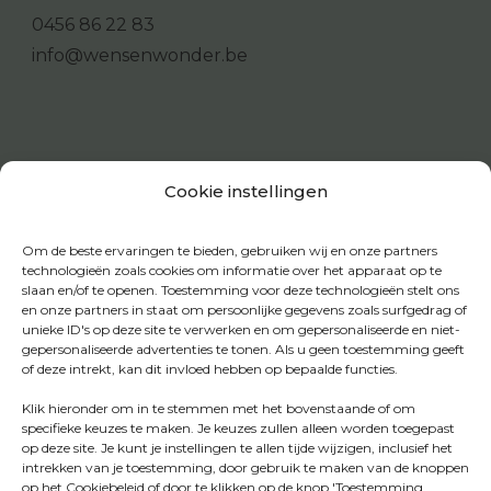
0456 86 22 83
info@wensenwonder.be
Cookie instellingen
Om de beste ervaringen te bieden, gebruiken wij en onze partners
technologieën zoals cookies om informatie over het apparaat op te
slaan en/of te openen. Toestemming voor deze technologieën stelt ons
en onze partners in staat om persoonlijke gegevens zoals surfgedrag of
unieke ID's op deze site te verwerken en om gepersonaliseerde en niet-
gepersonaliseerde advertenties te tonen. Als u geen toestemming geeft
of deze intrekt, kan dit invloed hebben op bepaalde functies.
Klik hieronder om in te stemmen met het bovenstaande of om
specifieke keuzes te maken. Je keuzes zullen alleen worden toegepast
op deze site. Je kunt je instellingen te allen tijde wijzigen, inclusief het
intrekken van je toestemming, door gebruik te maken van de knoppen
op het Cookiebeleid of door te klikken op de knop 'Toestemming