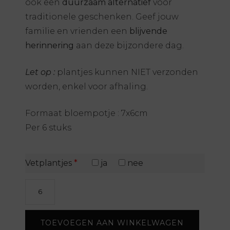
ook een
duurzaam alternatief
voor
traditionele geschenken. Geef jouw
familie en vrienden een
blijvende
herinnering
aan deze bijzondere dag.
Let op :
plantjes kunnen NIET verzonden
worden, enkel voor afhaling.
Formaat bloempotje : 7x6cm
Per 6 stuks
Vetplantjes
*
ja
nee
Bloempotje
met
prikker
TOEVOEGEN AAN WINKELWAGEN
-