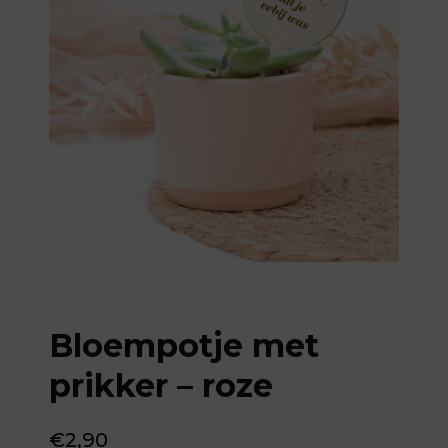
Bloempotje met
prikker – roze
€
2,90