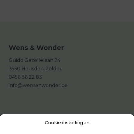
Wens & Wonder
Guido Gezellelaan 24
3550 Heusden-Zolder
0456 86 22 83
info@wensenwonder.be
Cookie instellingen