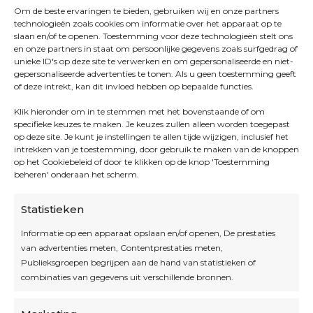
Om de beste ervaringen te bieden, gebruiken wij en onze partners
technologieën zoals cookies om informatie over het apparaat op te
slaan en/of te openen. Toestemming voor deze technologieën stelt ons
en onze partners in staat om persoonlijke gegevens zoals surfgedrag of
unieke ID's op deze site te verwerken en om gepersonaliseerde en niet-
gepersonaliseerde advertenties te tonen. Als u geen toestemming geeft
of deze intrekt, kan dit invloed hebben op bepaalde functies.
Klik hieronder om in te stemmen met het bovenstaande of om
specifieke keuzes te maken. Je keuzes zullen alleen worden toegepast
op deze site. Je kunt je instellingen te allen tijde wijzigen, inclusief het
intrekken van je toestemming, door gebruik te maken van de knoppen
op het Cookiebeleid of door te klikken op de knop 'Toestemming
beheren' onderaan het scherm.
Statistieken
Informatie op een apparaat opslaan en/of openen, De prestaties
van advertenties meten, Contentprestaties meten,
Openingsuren
Publieksgroepen begrijpen aan de hand van statistieken of
combinaties van gegevens uit verschillende bronnen.
OPEN OP AFSPRAAK