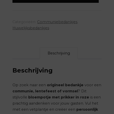
roze
aantal
Categorieën:
Communiebedankjes
,
Huwelijksbedankjes
Beschrijving
Beschrijving
Op zoek naar een
origineel bedankje
voor een
communie, lentefeest of vormsel
? Dit
stijlvolle
bloempotje met prikker in roze
is een
prachtig aandenken voor jouw gasten. Vul het
met een vetplantje en creëer een
persoonlijk