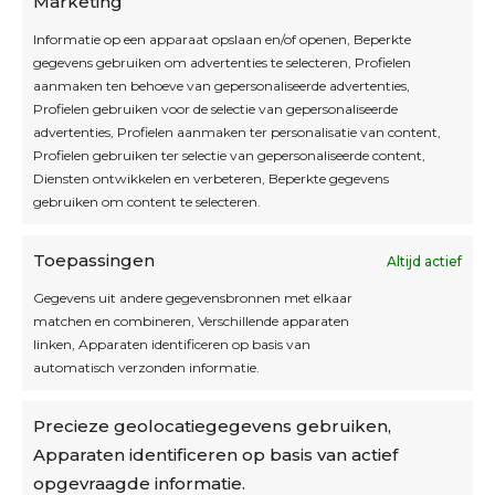
Marketing
Informatie op een apparaat opslaan en/of openen, Beperkte
Blijf op de hoogte
gegevens gebruiken om advertenties te selecteren, Profielen
aanmaken ten behoeve van gepersonaliseerde advertenties,
Profielen gebruiken voor de selectie van gepersonaliseerde
Interesse in leuke kadotips of toffe acties?
advertenties, Profielen aanmaken ter personalisatie van content,
Laat dan hier je mailadres achter.
Profielen gebruiken ter selectie van gepersonaliseerde content,
Diensten ontwikkelen en verbeteren, Beperkte gegevens
gebruiken om content te selecteren.
Toepassingen
Altijd actief
Inschrijven
Gegevens uit andere gegevensbronnen met elkaar
matchen en combineren, Verschillende apparaten
linken, Apparaten identificeren op basis van
automatisch verzonden informatie.
Privacybeleid
Precieze geolocatiegegevens gebruiken,
Algemene voorwaarden
Apparaten identificeren op basis van actief
Cookiebeleid
opgevraagde informatie.
Accountinstellingen