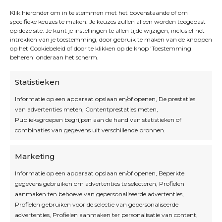
Klik hieronder om in te stemmen met het bovenstaande of om
specifieke keuzes te maken. Je keuzes zullen alleen worden toegepast
op deze site. Je kunt je instellingen te allen tijde wijzigen, inclusief het
intrekken van je toestemming, door gebruik te maken van de knoppen
op het Cookiebeleid of door te klikken op de knop 'Toestemming
beheren' onderaan het scherm.
Statistieken
Informatie op een apparaat opslaan en/of openen, De prestaties
van advertenties meten, Contentprestaties meten,
Openingsuren
Publieksgroepen begrijpen aan de hand van statistieken of
combinaties van gegevens uit verschillende bronnen.
OPEN OP AFSPRAAK
Marketing
Informatie op een apparaat opslaan en/of openen, Beperkte
Blijf op de hoogte
gegevens gebruiken om advertenties te selecteren, Profielen
aanmaken ten behoeve van gepersonaliseerde advertenties,
Profielen gebruiken voor de selectie van gepersonaliseerde
Interesse in leuke kadotips of toffe acties?
advertenties, Profielen aanmaken ter personalisatie van content,