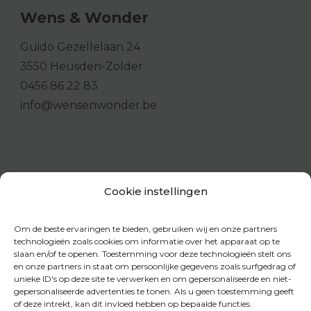
Wens & Wonder
Guido Gezellelaan 24
3550 Heusden-Zolder
0456 86 22 83
info@wensenwonder.be
Cookie instellingen
Om de beste ervaringen te bieden, gebruiken wij en onze partners
technologieën zoals cookies om informatie over het apparaat op te
slaan en/of te openen. Toestemming voor deze technologieën stelt ons
en onze partners in staat om persoonlijke gegevens zoals surfgedrag of
unieke ID's op deze site te verwerken en om gepersonaliseerde en niet-
gepersonaliseerde advertenties te tonen. Als u geen toestemming geeft
of deze intrekt, kan dit invloed hebben op bepaalde functies.