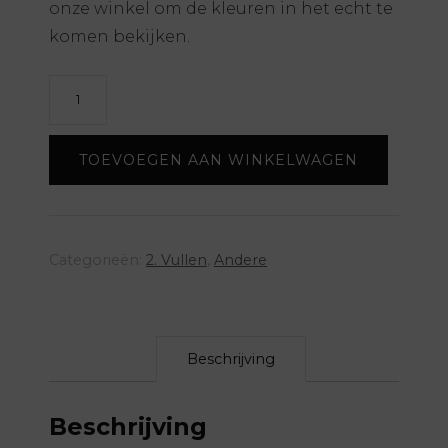
onze winkel om de kleuren in het echt te
komen bekijken.
Blossombs
-
mint
TOEVOEGEN AAN WINKELWAGEN
aantal
Categorieën:
2. Vullen
,
Andere
Beschrijving
Beschrijving