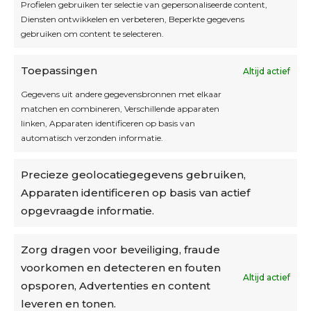
Laat dan hier je mailadres achter.
Profielen gebruiken ter selectie van gepersonaliseerde content,
Diensten ontwikkelen en verbeteren, Beperkte gegevens
gebruiken om content te selecteren.
Toepassingen
Altijd actief
Inschrijven
Gegevens uit andere gegevensbronnen met elkaar
matchen en combineren, Verschillende apparaten
linken, Apparaten identificeren op basis van
automatisch verzonden informatie.
Privacybeleid
Precieze geolocatiegegevens gebruiken,
Algemene voorwaarden
Apparaten identificeren op basis van actief
Cookiebeleid
opgevraagde informatie.
Accountinstellingen
Zorg dragen voor beveiliging, fraude
voorkomen en detecteren en fouten
Verzending
Altijd actief
opsporen, Advertenties en content
leveren en tonen.
€6,50-€7,50 via Bpost