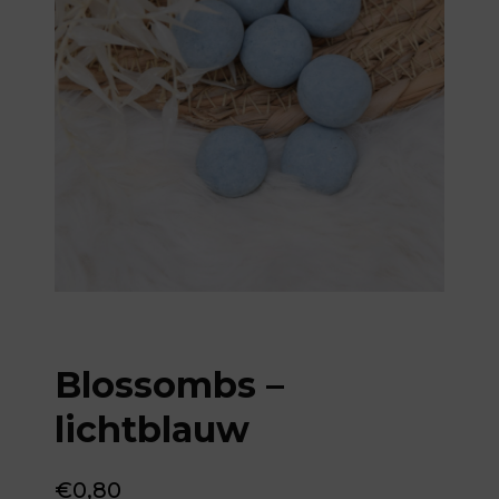
Blossombs –
lichtblauw
€
0,80