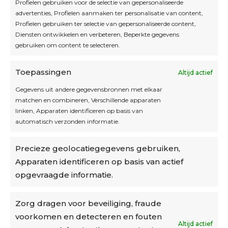
Profielen gebruiken voor de selectie van gepersonaliseerde
Interesse in leuke kadotips of toffe acties?
advertenties, Profielen aanmaken ter personalisatie van content,
Laat dan hier je mailadres achter.
Profielen gebruiken ter selectie van gepersonaliseerde content,
Diensten ontwikkelen en verbeteren, Beperkte gegevens
gebruiken om content te selecteren.
Toepassingen
Altijd actief
Inschrijven
Gegevens uit andere gegevensbronnen met elkaar
matchen en combineren, Verschillende apparaten
linken, Apparaten identificeren op basis van
automatisch verzonden informatie.
Privacybeleid
Precieze geolocatiegegevens gebruiken,
Algemene voorwaarden
Apparaten identificeren op basis van actief
Cookiebeleid
opgevraagde informatie.
Accountinstellingen
Zorg dragen voor beveiliging, fraude
voorkomen en detecteren en fouten
Verzending
Altijd actief