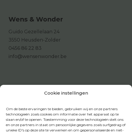
Wens & Wonder
Guido Gezellelaan 24
3550 Heusden-Zolder
0456 86 22 83
info@wensenwonder.be
Cookie instellingen
Om de beste ervaringen te bieden, gebruiken wij en onze partners
technologieën zoals cookies om informatie over het apparaat op te
slaan en/of te openen. Toestemming voor deze technologieën stelt ons
en onze partners in staat om persoonlijke gegevens zoals surfgedrag of
unieke ID's op deze site te verwerken en om gepersonaliseerde en niet-