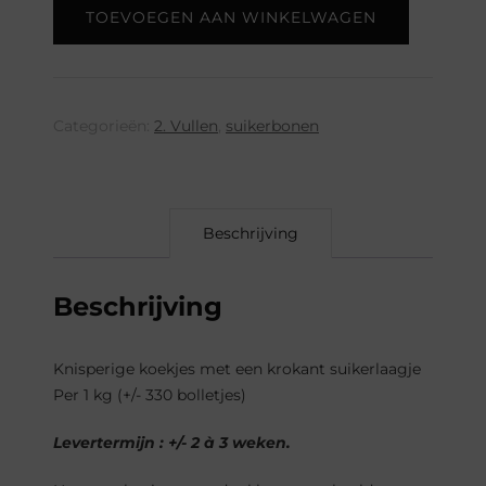
TOEVOEGEN AAN WINKELWAGEN
goud
(per
kg)
aantal
Categorieën:
2. Vullen
,
suikerbonen
Beschrijving
Beschrijving
Knisperige koekjes met een krokant suikerlaagje
Per 1 kg (+/- 330 bolletjes)
Levertermijn : +/- 2 à 3 weken.