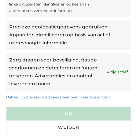
linken, Apparaten identificeren op basis van
automatisch verzonden informatie.
Privacybeleid
Precieze geolocatiegegevens gebruiken,
Algemene voorwaarden
Apparaten identificeren op basis van actief
Cookiebeleid
opgevraagde informatie.
Accountinstellingen
Zorg dragen voor beveiliging, fraude
voorkomen en detecteren en fouten
Verzending
Altijd actief
opsporen, Advertenties en content
leveren en tonen.
€6,50-€7,50 via Bpost
gratis verzending vanaf €95
Beheer 1322 leveranciers
Lees meer over deze doeleinden
verzonden binnen 2 werkdagen*
OK
m.u.v. suikerbonen en doosjes
WEIGER