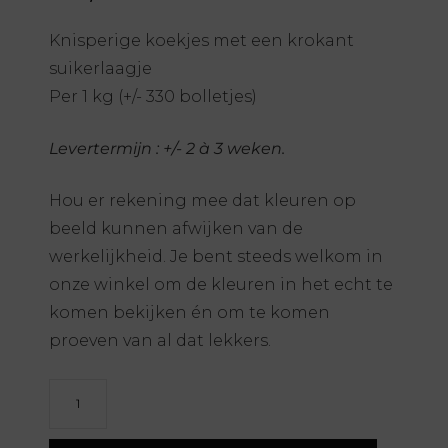
Knisperige koekjes met een krokant
suikerlaagje
Per 1 kg (+/- 330 bolletjes)
Levertermijn : +/- 2 à 3 weken.
Hou er rekening mee dat kleuren op
beeld kunnen afwijken van de
werkelijkheid. Je bent steeds welkom in
onze winkel om de kleuren in het echt te
komen bekijken én om te komen
proeven van al dat lekkers.
Crispies
-
marmer