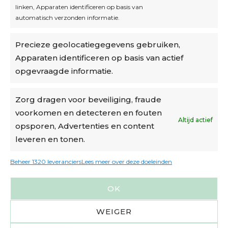
linken, Apparaten identificeren op basis van
automatisch verzonden informatie.
Privacybeleid
Precieze geolocatiegegevens gebruiken,
Algemene voorwaarden
Apparaten identificeren op basis van actief
Cookiebeleid
opgevraagde informatie.
Accountinstellingen
Zorg dragen voor beveiliging, fraude
voorkomen en detecteren en fouten
Verzending
Altijd actief
opsporen, Advertenties en content
leveren en tonen.
€6,50-€7,50 via Bpost
gratis verzending vanaf €95
Beheer 1320 leveranciers
Lees meer over deze doeleinden
verzonden binnen 2 werkdagen*
OK
m.u.v. suikerbonen en doosjes
WEIGER