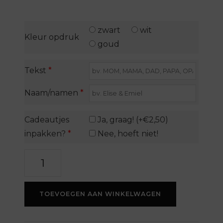
zwart
wit
Kleur opdruk
goud
Tekst
*
Naam/namen
*
Cadeautjes
Ja, graag! (+€2,50)
inpakken?
*
Nee, hoeft niet!
DAD-
tshirt
aantal
TOEVOEGEN AAN WINKELWAGEN