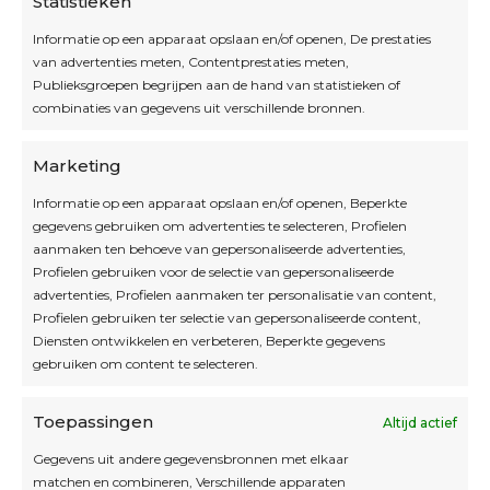
Statistieken
Informatie op een apparaat opslaan en/of openen, De prestaties
van advertenties meten, Contentprestaties meten,
Openingsuren
Publieksgroepen begrijpen aan de hand van statistieken of
combinaties van gegevens uit verschillende bronnen.
OPEN OP AFSPRAAK
Marketing
Informatie op een apparaat opslaan en/of openen, Beperkte
Blijf op de hoogte
gegevens gebruiken om advertenties te selecteren, Profielen
aanmaken ten behoeve van gepersonaliseerde advertenties,
Profielen gebruiken voor de selectie van gepersonaliseerde
Interesse in leuke kadotips of toffe acties?
advertenties, Profielen aanmaken ter personalisatie van content,
Laat dan hier je mailadres achter.
Profielen gebruiken ter selectie van gepersonaliseerde content,
Diensten ontwikkelen en verbeteren, Beperkte gegevens
gebruiken om content te selecteren.
Toepassingen
Altijd actief
Inschrijven
Gegevens uit andere gegevensbronnen met elkaar
matchen en combineren, Verschillende apparaten