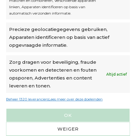
matchen en combineren, Verschillende apparaten
linken, Apparaten identificeren op basis van
automatisch verzonden informatie.
Privacybeleid
Precieze geolocatiegegevens gebruiken,
Algemene voorwaarden
Apparaten identificeren op basis van actief
Cookiebeleid
opgevraagde informatie.
Accountinstellingen
Zorg dragen voor beveiliging, fraude
voorkomen en detecteren en fouten
Verzending
Altijd actief
opsporen, Advertenties en content
leveren en tonen.
€6,50-€7,50 via Bpost
gratis verzending vanaf €95
Beheer 1320 leveranciers
Lees meer over deze doeleinden
verzonden binnen 2 werkdagen*
OK
m.u.v. suikerbonen en doosjes
WEIGER