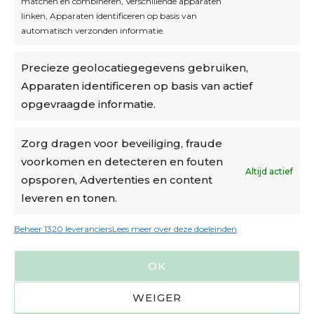
matchen en combineren, Verschillende apparaten
linken, Apparaten identificeren op basis van
automatisch verzonden informatie.
Privacybeleid
Precieze geolocatiegegevens gebruiken,
Algemene voorwaarden
Apparaten identificeren op basis van actief
Cookiebeleid
opgevraagde informatie.
Accountinstellingen
Zorg dragen voor beveiliging, fraude
voorkomen en detecteren en fouten
Verzending
Altijd actief
opsporen, Advertenties en content
leveren en tonen.
€6,50-€7,50 via Bpost
gratis verzending vanaf €95
Beheer 1320 leveranciers
Lees meer over deze doeleinden
verzonden binnen 2 werkdagen*
OK
m.u.v. suikerbonen en doosjes
WEIGER