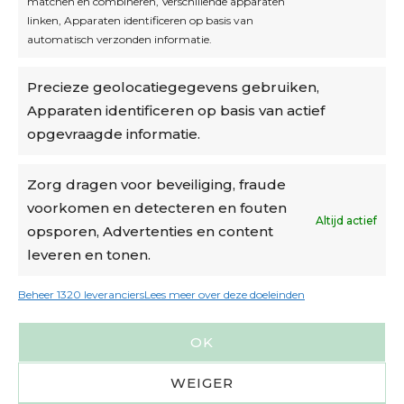
matchen en combineren, Verschillende apparaten
linken, Apparaten identificeren op basis van
automatisch verzonden informatie.
Privacybeleid
Precieze geolocatiegegevens gebruiken,
Algemene voorwaarden
Apparaten identificeren op basis van actief
Cookiebeleid
opgevraagde informatie.
Accountinstellingen
Zorg dragen voor beveiliging, fraude
voorkomen en detecteren en fouten
Verzending
Altijd actief
opsporen, Advertenties en content
leveren en tonen.
€6,50-€7,50 via Bpost
gratis verzending vanaf €95
Beheer 1320 leveranciers
Lees meer over deze doeleinden
verzonden binnen 2 werkdagen*
OK
m.u.v. suikerbonen en doosjes
WEIGER