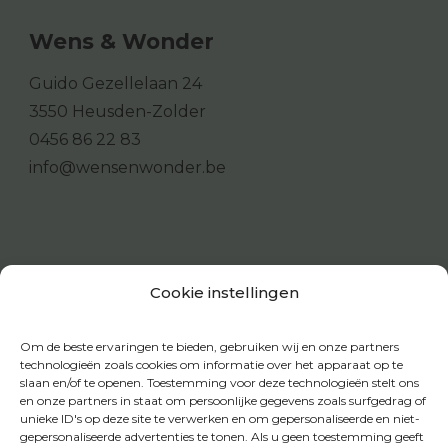
Wens & Wonder
Guido Gezellelaan 24
3550 Heusden-Zolder
0456 86 22 83
info@wensenwonder.be
Cookie instellingen
Om de beste ervaringen te bieden, gebruiken wij en onze partners
technologieën zoals cookies om informatie over het apparaat op te
slaan en/of te openen. Toestemming voor deze technologieën stelt ons
en onze partners in staat om persoonlijke gegevens zoals surfgedrag of
unieke ID's op deze site te verwerken en om gepersonaliseerde en niet-
gepersonaliseerde advertenties te tonen. Als u geen toestemming geeft