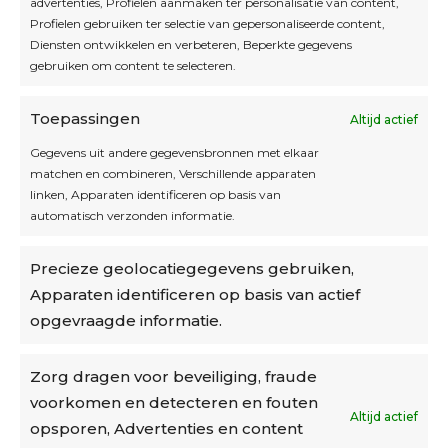
Interesse in leuke kadotips of toffe acties?
advertenties, Profielen aanmaken ter personalisatie van content,
Laat dan hier je mailadres achter.
Profielen gebruiken ter selectie van gepersonaliseerde content,
Diensten ontwikkelen en verbeteren, Beperkte gegevens
gebruiken om content te selecteren.
Toepassingen
Altijd actief
Inschrijven
Gegevens uit andere gegevensbronnen met elkaar
matchen en combineren, Verschillende apparaten
linken, Apparaten identificeren op basis van
automatisch verzonden informatie.
Privacybeleid
Precieze geolocatiegegevens gebruiken,
Algemene voorwaarden
Apparaten identificeren op basis van actief
Cookiebeleid
opgevraagde informatie.
Accountinstellingen
Zorg dragen voor beveiliging, fraude
voorkomen en detecteren en fouten
Verzending
Altijd actief
opsporen, Advertenties en content