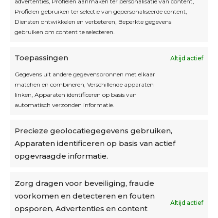
Interesse in leuke kadotips of toffe acties?
advertenties, Profielen aanmaken ter personalisatie van content,
Laat dan hier je mailadres achter.
Profielen gebruiken ter selectie van gepersonaliseerde content,
Diensten ontwikkelen en verbeteren, Beperkte gegevens
gebruiken om content te selecteren.
Toepassingen
Altijd actief
Inschrijven
Gegevens uit andere gegevensbronnen met elkaar
matchen en combineren, Verschillende apparaten
linken, Apparaten identificeren op basis van
automatisch verzonden informatie.
Privacybeleid
Precieze geolocatiegegevens gebruiken,
Algemene voorwaarden
Apparaten identificeren op basis van actief
Cookiebeleid
opgevraagde informatie.
Accountinstellingen
Zorg dragen voor beveiliging, fraude
voorkomen en detecteren en fouten
Verzending
Altijd actief
opsporen, Advertenties en content