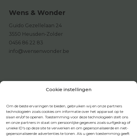
Wens & Wonder
Guido Gezellelaan 24
3550 Heusden-Zolder
0456 86 22 83
info@wensenwonder.be
Cookie instellingen
Om de beste ervaringen te bieden, gebruiken wij en onze partners
technologieën zoals cookies om informatie over het apparaat op te
slaan en/of te openen. Toestemming voor deze technologieën stelt ons
en onze partners in staat om persoonlijke gegevens zoals surfgedrag of
unieke ID's op deze site te verwerken en om gepersonaliseerde en niet-
gepersonaliseerde advertenties te tonen. Als u geen toestemming geeft