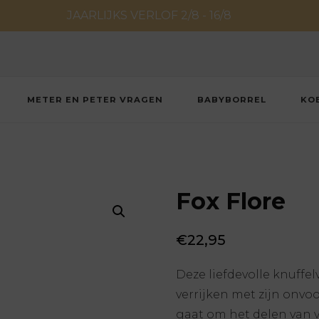
JAARLIJKS VERLOF 2/8 - 16/8
METER EN PETER VRAGEN
BABYBORREL
KO
Fox Flore
€
22,95
Deze liefdevolle knuffel
verrijken met zijn onvo
gaat om het delen van 