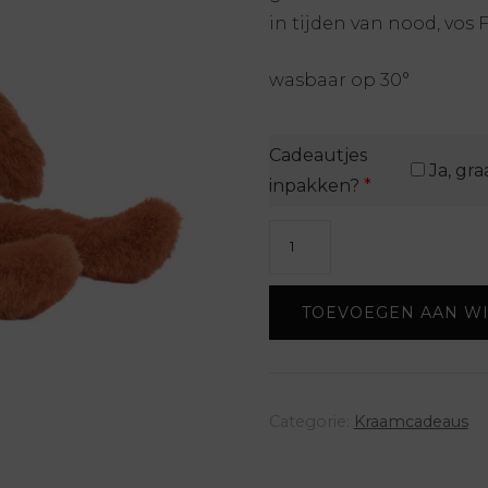
in tijden van nood, vos Fl
wasbaar op 30°
Cadeautjes
Ja, gra
inpakken?
*
Fox
Flore
aantal
TOEVOEGEN AAN W
Categorie:
Kraamcadeaus