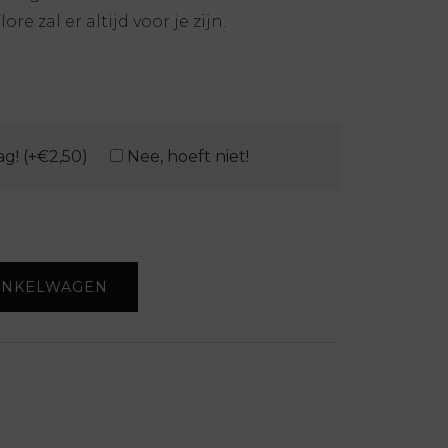
ore zal er altijd voor je zijn.
ag! (+€2,50)
Nee, hoeft niet!
INKELWAGEN