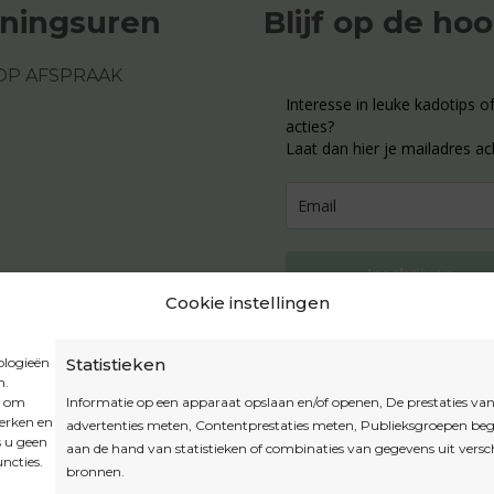
ningsuren
Blijf op de ho
OP AFSPRAAK
Interesse in leuke kadotips of
acties?
Laat dan hier je mailadres ac
Inschrijven
Cookie instellingen
ologieën
Statistieken
n.
Privacybeleid
t om
Informatie op een apparaat opslaan en/of openen, De prestaties va
Algemene voorwaarden
werken en
advertenties meten, Contentprestaties meten, Publieksgroepen beg
s u geen
Cookiebeleid
aan de hand van statistieken of combinaties van gegevens uit versc
ncties.
bronnen.
Accountinstellingen