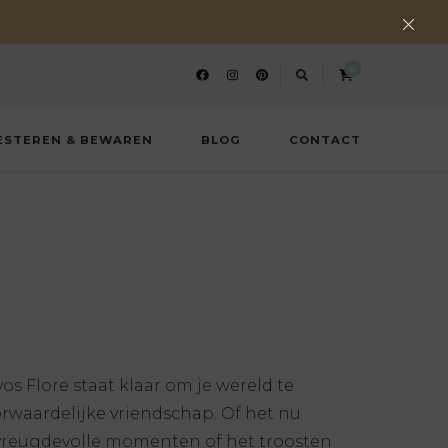
0
ESTEREN & BEWAREN
BLOG
CONTACT
vos Flore staat klaar om je wereld te
orwaardelijke vriendschap. Of het nu
vreugdevolle momenten of het troosten