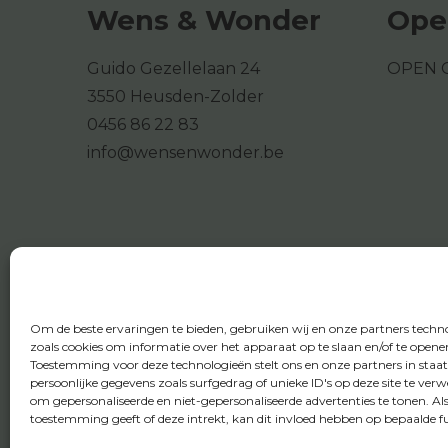
Wens & Wonder
Ope
Guido Gezellelaan 24
OPEN 
3550 Heusden-Zolder
0456 86 22 83
info@wensenwonder.be
Om de beste ervaringen te bieden, gebruiken wij en onze partners techn
zoals cookies om informatie over het apparaat op te slaan en/of te opene
Toestemming voor deze technologieën stelt ons en onze partners in staa
persoonlijke gegevens zoals surfgedrag of unieke ID's op deze site te ver
om gepersonaliseerde en niet-gepersonaliseerde advertenties te tonen. Al
toestemming geeft of deze intrekt, kan dit invloed hebben op bepaalde fu