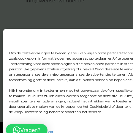
info@wensenwonder.be
Om de beste ervaringen te bieden, gebruiken wij en onze partners techn
zoals cookies om informatie over het apparaat op te slaan en/of te opene
Toestemming voor deze technologieën stelt ons en onze partners in staa
persoonlijke gegevens zoals surfgedrag of unieke ID's op deze site te ver
om gepersonaliseerde en niet-gepersonaliseerde advertenties te tonen. Al
toestemming geeft of deze intrekt, kan dit invloed hebben op bepaalde fu
Klik hieronder om in te stemmen met het bovenstaande of om specifieke
te maken. Je keuzes zullen alleen worden toegepast op deze site. Je kunt 
instellingen te allen tijde wijzigen, inclusief het intrekken van je toestem
door gebruik te maken van de knoppen op het Cookiebeleid of door te kl
de knop 'Toestemming beheren' onderaan het scherm.
Vragen?
Cookiebeleid
Privacybeleid