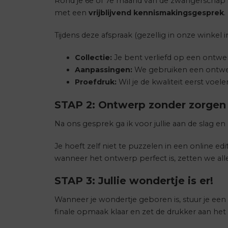
Rond je 6e of 7e maand van de zwangerschap i
met een
vrijblijvend kennismakingsgesprek
.
Tijdens deze afspraak (gezellig in onze winkel
Collectie:
Je bent verliefd op een ontwer
Aanpassingen:
We gebruiken een ontwerp a
Proefdruk:
Wil je de kwaliteit eerst voe
STAP 2: Ontwerp zonder zorgen
Na ons gesprek ga ik voor jullie aan de slag e
Je hoeft zelf niet te puzzelen in een online e
wanneer het ontwerp perfect is, zetten we alle
STAP 3: Jullie wondertje is er!
Wanneer je wondertje geboren is, stuur je ee
finale opmaak klaar en zet de drukker aan het