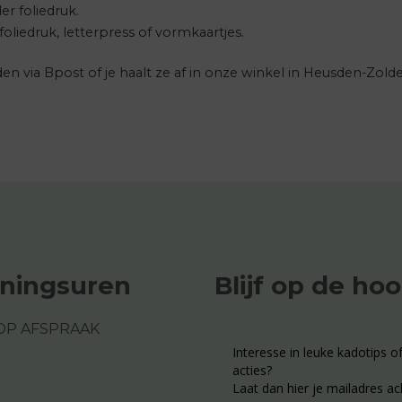
er foliedruk.
oliedruk, letterpress of vormkaartjes.
en via Bpost of je haalt ze af in onze winkel in Heusden-Zolde
ningsuren
Blijf op de ho
OP AFSPRAAK
Interesse in leuke kadotips of
acties?
Laat dan hier je mailadres ac