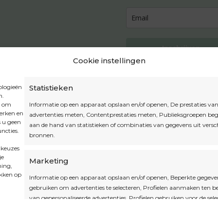
Inschrijven
Cookie instellingen
ologieën
Statistieken
n.
Privacybeleid
t om
Informatie op een apparaat opslaan en/of openen, De prestaties va
Algemene voorwaarden
werken en
advertenties meten, Contentprestaties meten, Publieksgroepen beg
s u geen
Cookiebeleid
aan de hand van statistieken of combinaties van gegevens uit versc
ncties.
bronnen.
Accountinstellingen
 keuzes
je
Marketing
ming,
ikken op
Informatie op een apparaat opslaan en/of openen, Beperkte gegeve
gebruiken om advertenties te selecteren, Profielen aanmaken ten 
van gepersonaliseerde advertenties, Profielen gebruiken voor de sele
gepersonaliseerde advertenties, Profielen aanmaken ter personalisat