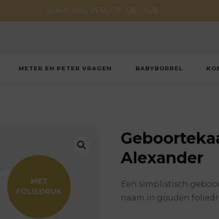
JAARLIJKS VERLOF 2/8 - 16/8
METER EN PETER VRAGEN
BABYBORREL
KO
Geboortekaar
Alexander
Een simplistisch geboor
naam in gouden foliedr