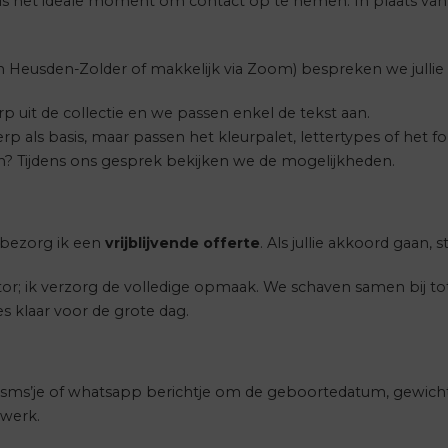
s het ideale moment om contact op te nemen. In plaats van 
 in Heusden-Zolder of makkelijk via Zoom) bespreken we julli
p uit de collectie en we passen enkel de tekst aan.
ls basis, maar passen het kleurpalet, lettertypes of het forma
len? Tijdens ons gesprek bekijken we de mogelijkheden.
n bezorg ik een
vrijblijvende offerte
. Als jullie akkoord gaan, 
ditor; ik verzorg de volledige opmaak. We schaven samen bij to
s klaar voor de grote dag.
n sms’je of whatsapp berichtje om de geboortedatum, gewicht
 werk.