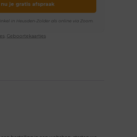
 nu je gratis afspraak
inkel in Heusden-Zolder als online via Zoom.
jes
,
Geboortekaartjes