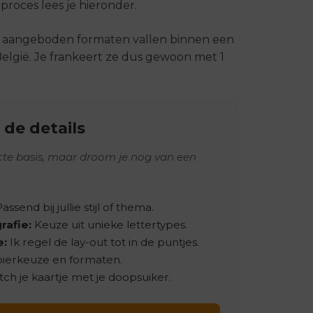
proces lees je hieronder.
e aangeboden formaten vallen binnen een
elgië. Je frankeert ze dus gewoon met 1
 de details
ecte basis, maar droom je nog van een
assend bij jullie stijl of thema.
rafie:
Keuze uit unieke lettertypes.
e:
Ik regel de lay-out tot in de puntjes.
pierkeuze en formaten.
ch je kaartje met je doopsuiker.