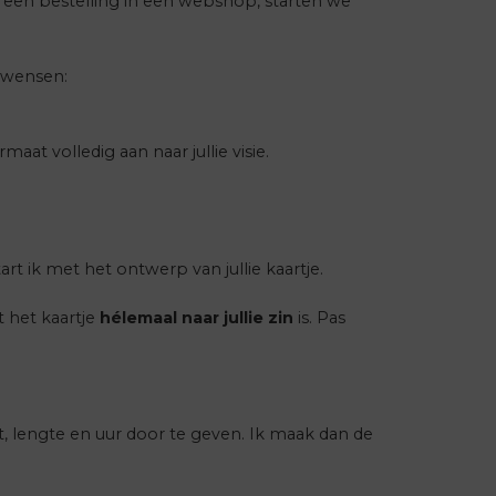
een bestelling in een webshop, starten we
e wensen:
at volledig aan naar jullie visie.
start ik met het ontwerp van jullie kaartje.
t het kaartje
hélemaal naar jullie zin
is. Pas
, lengte en uur door te geven. Ik maak dan de