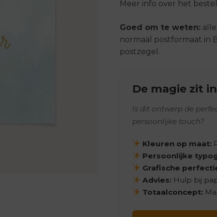
Meer info over het bestel
Goed om te weten:
all
normaal postformaat in B
postzegel.
De magie zit in
Is dit ontwerp de perf
persoonlijke touch?
Kleuren op maat:
P
Persoonlijke typog
Grafische perfecti
Advies:
Hulp bij pa
Totaalconcept:
Mat