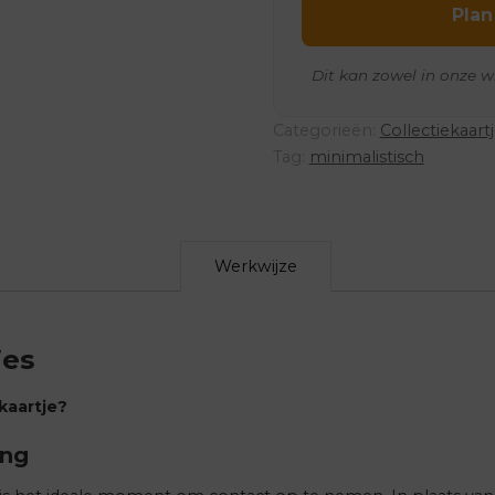
Plan
Dit kan zowel in onze w
Categorieën:
Collectiekaart
Tag:
minimalistisch
Werkwijze
jes
kaartje?
ing