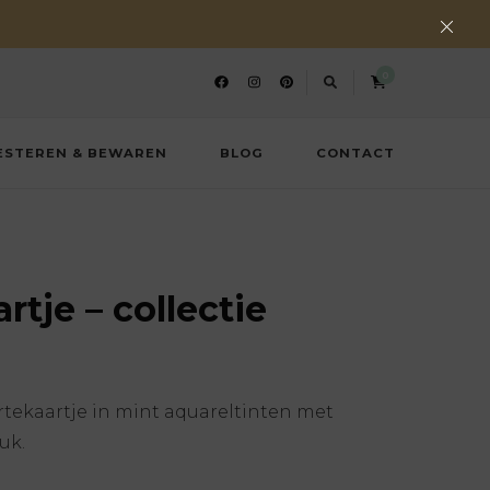
0
ESTEREN & BEWAREN
BLOG
CONTACT
tje – collectie
tekaartje in mint aquareltinten met
uk.