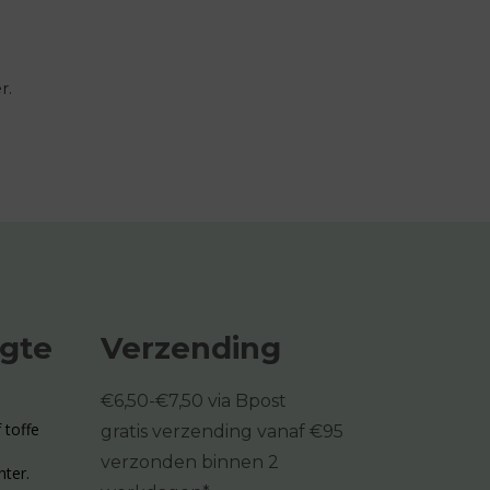
r.
ogte
Verzending
€6,50-€7,50 via Bpost
 toffe
gratis verzending vanaf €95
verzonden binnen 2
hter.