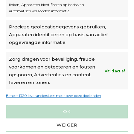
linken, Apparaten identificeren op basis van
automatisch verzonden informatie.
Privacybeleid
Precieze geolocatiegegevens gebruiken,
Algemene voorwaarden
Apparaten identificeren op basis van actief
Cookiebeleid
opgevraagde informatie.
Accountinstellingen
Zorg dragen voor beveiliging, fraude
voorkomen en detecteren en fouten
Verzending
Altijd actief
opsporen, Advertenties en content
leveren en tonen.
€6,50-€7,50 via Bpost
gratis verzending vanaf €95
Beheer 1320 leveranciers
Lees meer over deze doeleinden
verzonden binnen 2 werkdagen*
OK
m.u.v. suikerbonen en doosjes
WEIGER