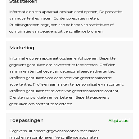
Statistieken
Informatie op een apparaat opslaan en/of openen, De prestaties
van advertenties meten, Contentprestaties meten,
Openingsuren
Publieksgroepen begrijpen aan de hand van statistieken of
combinaties van gegevens uit verschillende bronnen.
OPEN OP AFSPRAAK
Marketing
Informatie op een apparaat opslaan en/of openen, Beperkte
Blijf op de hoogte
gegevens gebruiken om advertenties te selecteren, Profielen
aanmaken ten behoeve van gepersonaliseerde advertenties,
Profielen gebruiken voor de selectie van gepersonaliseerde
Interesse in leuke kadotips of toffe acties?
advertenties, Profielen aanmaken ter personalisatie van content,
Laat dan hier je mailadres achter.
Profielen gebruiken ter selectie van gepersonaliseerde content,
Diensten ontwikkelen en verbeteren, Beperkte gegevens
gebruiken om content te selecteren.
Toepassingen
Altijd actief
Inschrijven
Gegevens uit andere gegevensbronnen met elkaar
matchen en combineren, Verschillende apparaten