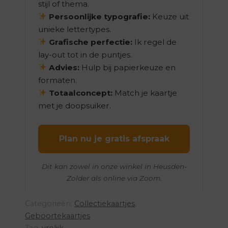
stijl of thema.
Persoonlijke typografie:
Keuze uit
unieke lettertypes.
Grafische perfectie:
Ik regel de
lay-out tot in de puntjes.
Advies:
Hulp bij papierkeuze en
formaten.
Totaalconcept:
Match je kaartje
met je doopsuiker.
Plan nu je gratis afspraak
Dit kan zowel in onze winkel in Heusden-
Zolder als online via Zoom.
Categorieën:
Collectiekaartjes
,
Geboortekaartjes
Tag:
vrolijk