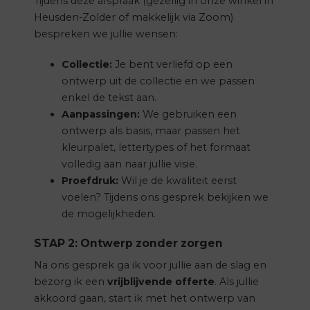
Tijdens deze afspraak (gezellig in onze winkel in
Heusden-Zolder of makkelijk via Zoom)
bespreken we jullie wensen:
Collectie:
Je bent verliefd op een
ontwerp uit de collectie en we passen
enkel de tekst aan.
Aanpassingen:
We gebruiken een
ontwerp als basis, maar passen het
kleurpalet, lettertypes of het formaat
volledig aan naar jullie visie.
Proefdruk:
Wil je de kwaliteit eerst
voelen? Tijdens ons gesprek bekijken we
de mogelijkheden.
STAP 2: Ontwerp zonder zorgen
Na ons gesprek ga ik voor jullie aan de slag en
bezorg ik een
vrijblijvende offerte
. Als jullie
akkoord gaan, start ik met het ontwerp van