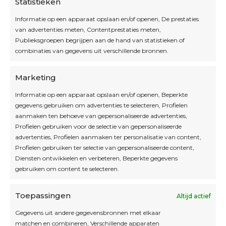
Statistieken
Informatie op een apparaat opslaan en/of openen, De prestaties
van advertenties meten, Contentprestaties meten,
Openingsuren
Publieksgroepen begrijpen aan de hand van statistieken of
combinaties van gegevens uit verschillende bronnen.
OPEN OP AFSPRAAK
Marketing
Informatie op een apparaat opslaan en/of openen, Beperkte
Blijf op de hoogte
gegevens gebruiken om advertenties te selecteren, Profielen
aanmaken ten behoeve van gepersonaliseerde advertenties,
Profielen gebruiken voor de selectie van gepersonaliseerde
Interesse in leuke kadotips of toffe acties?
advertenties, Profielen aanmaken ter personalisatie van content,
Laat dan hier je mailadres achter.
Profielen gebruiken ter selectie van gepersonaliseerde content,
Diensten ontwikkelen en verbeteren, Beperkte gegevens
gebruiken om content te selecteren.
Toepassingen
Altijd actief
Inschrijven
Gegevens uit andere gegevensbronnen met elkaar
matchen en combineren, Verschillende apparaten