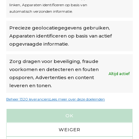
linken, Apparaten identificeren op basis van
automatisch verzonden informatie.
Privacybeleid
Precieze geolocatiegegevens gebruiken,
Algemene voorwaarden
Apparaten identificeren op basis van actief
Cookiebeleid
opgevraagde informatie.
Accountinstellingen
Zorg dragen voor beveiliging, fraude
voorkomen en detecteren en fouten
Verzending
Altijd actief
opsporen, Advertenties en content
leveren en tonen.
€6,50-€7,50 via Bpost
gratis verzending vanaf €95
Beheer 1320 leveranciers
Lees meer over deze doeleinden
verzonden binnen 2 werkdagen*
OK
m.u.v. suikerbonen en doosjes
WEIGER