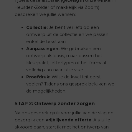
Tijdens deze afspraak (gezellig in onze winkel in
Heusden-Zolder of makkelijk via Zoom)
bespreken we jullie wensen:
Collectie:
Je bent verliefd op een
ontwerp uit de collectie en we passen
enkel de tekst aan.
Aanpassingen:
We gebruiken een
ontwerp als basis, maar passen het
kleurpalet, lettertypes of het formaat
volledig aan naar jullie visie.
Proefdruk:
Wil je de kwaliteit eerst
voelen? Tijdens ons gesprek bekijken we
de mogelijkheden.
STAP 2: Ontwerp zonder zorgen
Na ons gesprek ga ik voor jullie aan de slag en
bezorg ik een
vrijblijvende offerte
. Als jullie
akkoord gaan, start ik met het ontwerp van