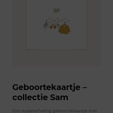
Geboortekaartje –
collectie Sam
Een superschattig geboortekaartje met