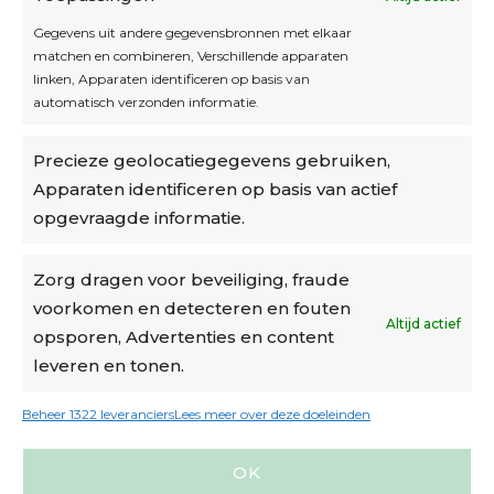
Inschrijven
Gegevens uit andere gegevensbronnen met elkaar
matchen en combineren, Verschillende apparaten
linken, Apparaten identificeren op basis van
automatisch verzonden informatie.
Privacybeleid
Precieze geolocatiegegevens gebruiken,
Algemene voorwaarden
Apparaten identificeren op basis van actief
Cookiebeleid
opgevraagde informatie.
Accountinstellingen
Zorg dragen voor beveiliging, fraude
voorkomen en detecteren en fouten
Verzending
Altijd actief
opsporen, Advertenties en content
leveren en tonen.
€6,50-€7,50 via Bpost
gratis verzending vanaf €95
Beheer 1322 leveranciers
Lees meer over deze doeleinden
verzonden binnen 2 werkdagen*
OK
m.u.v. suikerbonen en doosjes