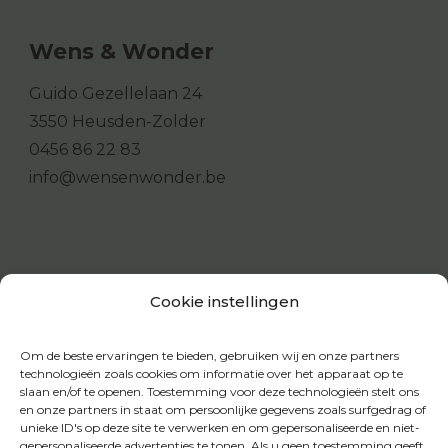
Wens & Wonder
Guido Gezellelaan 24
3550 Heusden-Zolder
0456 86 22 83
info@wensenwonder.be
Cookie instellingen
Om de beste ervaringen te bieden, gebruiken wij en onze partners
technologieën zoals cookies om informatie over het apparaat op te
slaan en/of te openen. Toestemming voor deze technologieën stelt ons
en onze partners in staat om persoonlijke gegevens zoals surfgedrag of
unieke ID's op deze site te verwerken en om gepersonaliseerde en niet-
gepersonaliseerde advertenties te tonen. Als u geen toestemming geeft