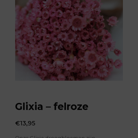
Glixia – felroze
€
13,95