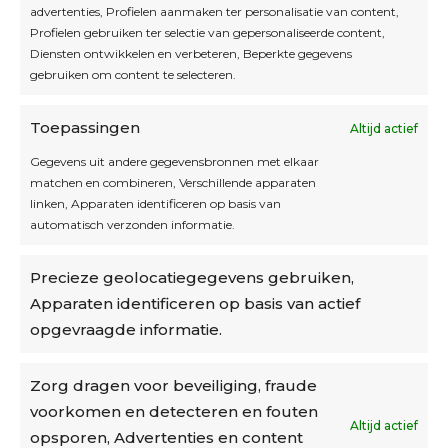
Interesse in leuke kadotips of toffe acties?
advertenties, Profielen aanmaken ter personalisatie van content,
Laat dan hier je mailadres achter.
Profielen gebruiken ter selectie van gepersonaliseerde content,
Diensten ontwikkelen en verbeteren, Beperkte gegevens
gebruiken om content te selecteren.
Toepassingen
Altijd actief
Inschrijven
Gegevens uit andere gegevensbronnen met elkaar
matchen en combineren, Verschillende apparaten
linken, Apparaten identificeren op basis van
automatisch verzonden informatie.
Privacybeleid
Precieze geolocatiegegevens gebruiken,
Algemene voorwaarden
Apparaten identificeren op basis van actief
Cookiebeleid
opgevraagde informatie.
Accountinstellingen
Zorg dragen voor beveiliging, fraude
voorkomen en detecteren en fouten
Verzending
Altijd actief
opsporen, Advertenties en content