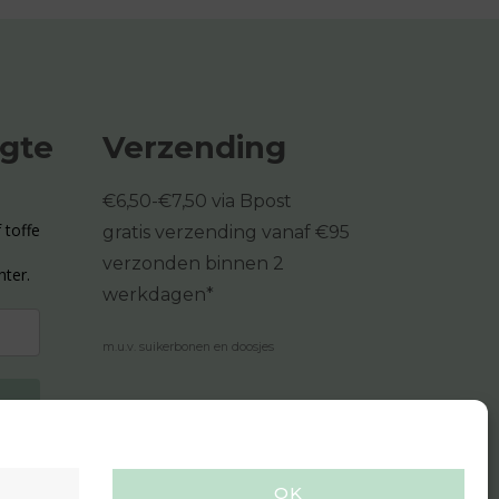
ogte
Verzending
€6,50-€7,50 via Bpost
 toffe
gratis verzending vanaf €95
verzonden binnen 2
hter.
werkdagen*
m.u.v. suikerbonen en doosjes
OK