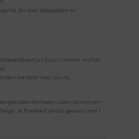
en
ogelijk (bv. voor daggasten en
orbeeldkaartje? Stuur ons een mailtje
).
zenden we deze naar jou via
 aangeboden formaten vallen binnen een
elgië. Je frankeert ze dus gewoon met 1