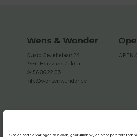
Wens & Wonder
Ope
Guido Gezellelaan 24
OPEN 
3550 Heusden-Zolder
0456 86 22 83
info@wensenwonder.be
Om de beste ervaringen te bieden, gebruiken wij en onze partners techn