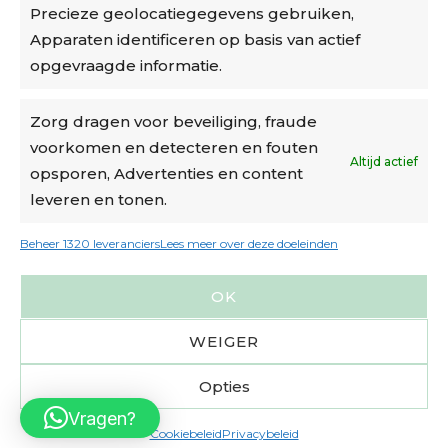
Precieze geolocatiegegevens gebruiken,
Algemene voorwaarden
Apparaten identificeren op basis van actief
Cookiebeleid
opgevraagde informatie.
Accountinstellingen
Zorg dragen voor beveiliging, fraude
voorkomen en detecteren en fouten
Verzending
Altijd actief
opsporen, Advertenties en content
leveren en tonen.
€6,50-€7,50 via Bpost
gratis verzending vanaf €95
Beheer 1320 leveranciers
Lees meer over deze doeleinden
verzonden binnen 2 werkdagen*
OK
m.u.v. suikerbonen en doosjes
WEIGER
Opties
Vragen?
Cookiebeleid
Privacybeleid