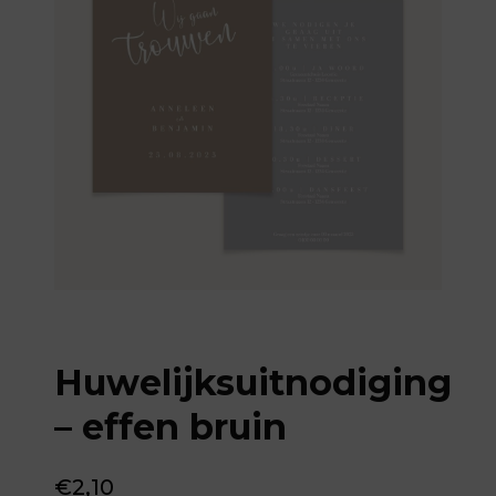
Huwelijksuitnodiging
– effen bruin
€
2,10