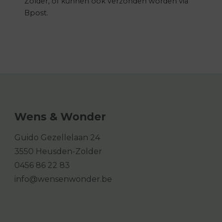
Zolder, of kunnen ook verzonden worden via
Bpost.
Wens & Wonder
Guido Gezellelaan 24
3550 Heusden-Zolder
0456 86 22 83
info@wensenwonder.be