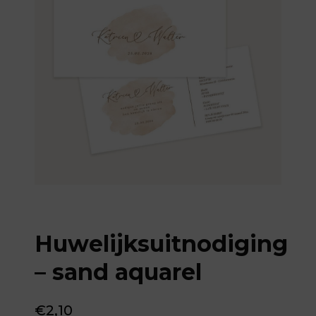
Huwelijksuitnodiging
– sand aquarel
€
2,10