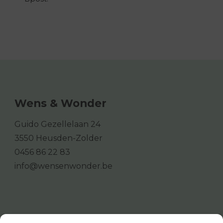
Wens & Wonder
Guido Gezellelaan 24
3550 Heusden-Zolder
0456 86 22 83
info@wensenwonder.be