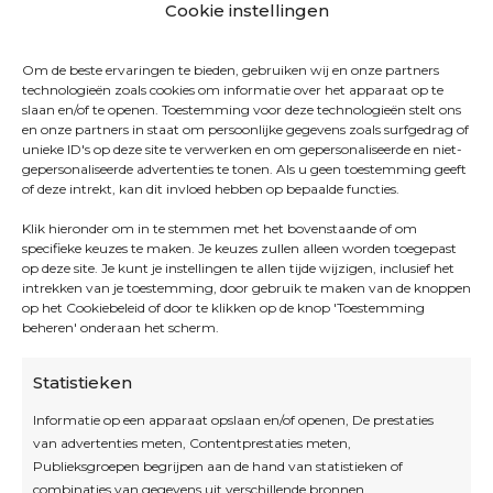
Cookie instellingen
Om de beste ervaringen te bieden, gebruiken wij en onze partners
technologieën zoals cookies om informatie over het apparaat op te
slaan en/of te openen. Toestemming voor deze technologieën stelt ons
en onze partners in staat om persoonlijke gegevens zoals surfgedrag of
unieke ID's op deze site te verwerken en om gepersonaliseerde en niet-
gepersonaliseerde advertenties te tonen. Als u geen toestemming geeft
of deze intrekt, kan dit invloed hebben op bepaalde functies.
Klik hieronder om in te stemmen met het bovenstaande of om
specifieke keuzes te maken. Je keuzes zullen alleen worden toegepast
op deze site. Je kunt je instellingen te allen tijde wijzigen, inclusief het
intrekken van je toestemming, door gebruik te maken van de knoppen
op het Cookiebeleid of door te klikken op de knop 'Toestemming
beheren' onderaan het scherm.
Statistieken
Informatie op een apparaat opslaan en/of openen, De prestaties
van advertenties meten, Contentprestaties meten,
Openingsuren
Publieksgroepen begrijpen aan de hand van statistieken of
combinaties van gegevens uit verschillende bronnen.