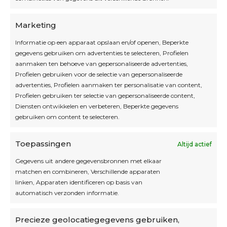
OPEN OP AFSPRAAK
Marketing
Informatie op een apparaat opslaan en/of openen, Beperkte
Blijf op de hoogte
gegevens gebruiken om advertenties te selecteren, Profielen
aanmaken ten behoeve van gepersonaliseerde advertenties,
Profielen gebruiken voor de selectie van gepersonaliseerde
Interesse in leuke kadotips of toffe acties?
advertenties, Profielen aanmaken ter personalisatie van content,
Laat dan hier je mailadres achter.
Profielen gebruiken ter selectie van gepersonaliseerde content,
Diensten ontwikkelen en verbeteren, Beperkte gegevens
gebruiken om content te selecteren.
Toepassingen
Altijd actief
Inschrijven
Gegevens uit andere gegevensbronnen met elkaar
matchen en combineren, Verschillende apparaten
linken, Apparaten identificeren op basis van
automatisch verzonden informatie.
Privacybeleid
Precieze geolocatiegegevens gebruiken,
Algemene voorwaarden