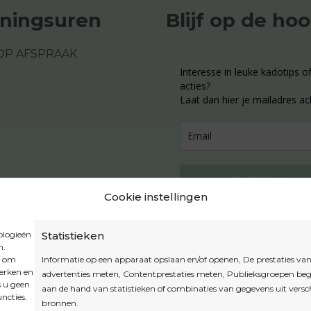
ningsuren
Blijf op de ho
OP AFSPRAAK
Interesse in leuke kadotips of
acties?
Laat dan hier je mailadres ac
Inschrijven
Cookie instellingen
ologieën
Statistieken
n.
Privacybeleid
t om
Informatie op een apparaat opslaan en/of openen, De prestaties va
Algemene voorwaarden
werken en
advertenties meten, Contentprestaties meten, Publieksgroepen beg
s u geen
Cookiebeleid
aan de hand van statistieken of combinaties van gegevens uit versc
ncties.
bronnen.
Accountinstellingen