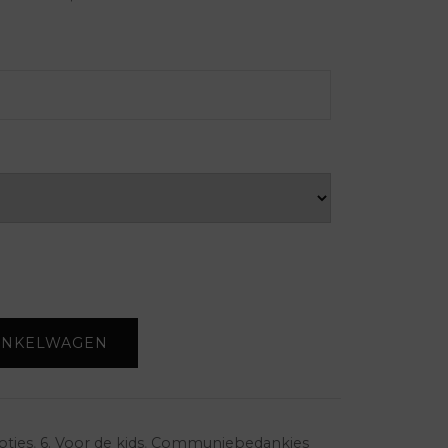
INKELWAGEN
otjes
,
6. Voor de kids
,
Communiebedankjes