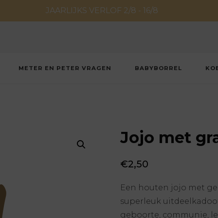
JAARLIJKS VERLOF 2/8 - 16/8
METER EN PETER VRAGEN
BABYBORREL
KO
Jojo met gr
€
2,50
Een houten jojo met ge
superleuk uitdeelkadoo
geboorte, communie, le