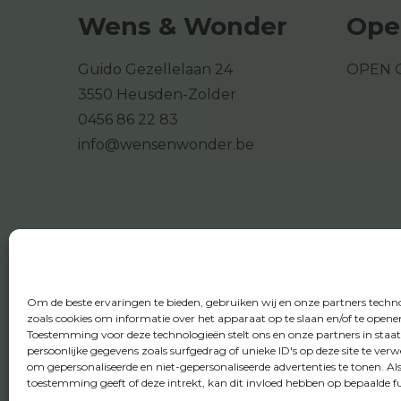
Wens & Wonder
Ope
Guido Gezellelaan 24
OPEN 
3550 Heusden-Zolder
0456 86 22 83
info@wensenwonder.be
Om de beste ervaringen te bieden, gebruiken wij en onze partners techn
zoals cookies om informatie over het apparaat op te slaan en/of te opene
Toestemming voor deze technologieën stelt ons en onze partners in staa
persoonlijke gegevens zoals surfgedrag of unieke ID's op deze site te ver
om gepersonaliseerde en niet-gepersonaliseerde advertenties te tonen. Al
toestemming geeft of deze intrekt, kan dit invloed hebben op bepaalde fu