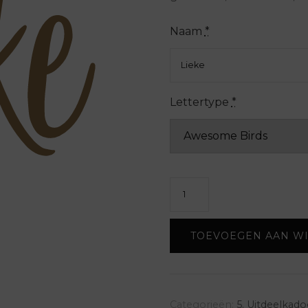
ke
Naam
*
Lettertype
*
Jojo
met
gravure
TOEVOEGEN AAN W
aantal
Categorieën:
5. Uitdeelkado