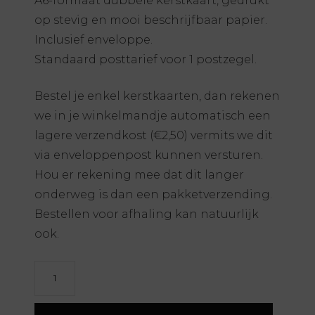
A6-formaat dubbele kerstkaart, gedrukt
op stevig en mooi beschrijfbaar papier.
Inclusief enveloppe.
Standaard posttarief voor 1 postzegel.
Bestel je enkel kerstkaarten, dan rekenen
we in je winkelmandje automatisch een
lagere verzendkost (€2,50) vermits we dit
via enveloppenpost kunnen versturen.
Hou er rekening mee dat dit langer
onderweg is dan een pakketverzending.
Bestellen voor afhaling kan natuurlijk
ook.
Kerstkaart
aantal