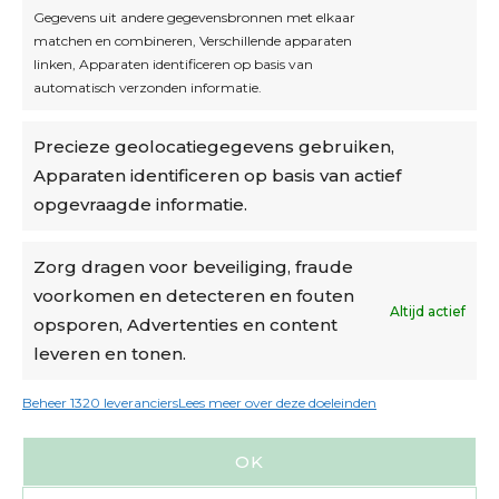
Inschrijven
Gegevens uit andere gegevensbronnen met elkaar
matchen en combineren, Verschillende apparaten
linken, Apparaten identificeren op basis van
automatisch verzonden informatie.
Privacybeleid
Precieze geolocatiegegevens gebruiken,
Algemene voorwaarden
Apparaten identificeren op basis van actief
Cookiebeleid
opgevraagde informatie.
Accountinstellingen
Zorg dragen voor beveiliging, fraude
voorkomen en detecteren en fouten
Verzending
Altijd actief
opsporen, Advertenties en content
leveren en tonen.
€6,50-€7,50 via Bpost
gratis verzending vanaf €95
Beheer 1320 leveranciers
Lees meer over deze doeleinden
verzonden binnen 2 werkdagen*
OK
m.u.v. suikerbonen en doosjes