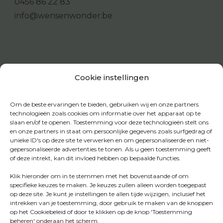
0456 86 22 83
info@wensenwonder.be
Cookie instellingen
Om de beste ervaringen te bieden, gebruiken wij en onze partners
technologieën zoals cookies om informatie over het apparaat op te
slaan en/of te openen. Toestemming voor deze technologieën stelt ons
en onze partners in staat om persoonlijke gegevens zoals surfgedrag of
unieke ID's op deze site te verwerken en om gepersonaliseerde en niet-
gepersonaliseerde advertenties te tonen. Als u geen toestemming geeft
of deze intrekt, kan dit invloed hebben op bepaalde functies.
Klik hieronder om in te stemmen met het bovenstaande of om
specifieke keuzes te maken. Je keuzes zullen alleen worden toegepast
op deze site. Je kunt je instellingen te allen tijde wijzigen, inclusief het
intrekken van je toestemming, door gebruik te maken van de knoppen
op het Cookiebeleid of door te klikken op de knop 'Toestemming
beheren' onderaan het scherm.