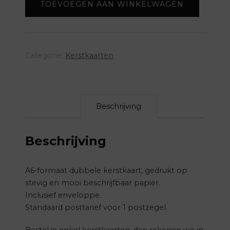
TOEVOEGEN AAN WINKELWAGEN
Categorie:
Kerstkaarten
Beschrijving
Beschrijving
A6-formaat dubbele kerstkaart, gedrukt op
stevig en mooi beschrijfbaar papier.
Inclusief enveloppe.
Standaard posttarief voor 1 postzegel.
Bestel je enkel kerstkaarten, dan rekenen we in