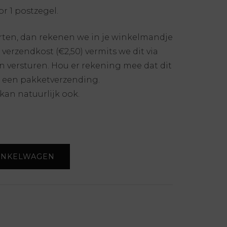
r 1 postzegel.
arten, dan rekenen we in je winkelmandje
verzendkost (€2,50) vermits we dit via
versturen. Hou er rekening mee dat dit
 een pakketverzending.
kan natuurlijk ook.
INKELWAGEN