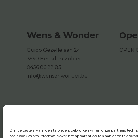
Wens & Wonder
Ope
Guido Gezellelaan 24
OPEN 
3550 Heusden-Zolder
0456 86 22 83
info@wensenwonder.be
Om de beste ervaringen te bieden, gebruiken wij en onze partners techn
zoals cookies om informatie over het apparaat op te slaan en/of te opene