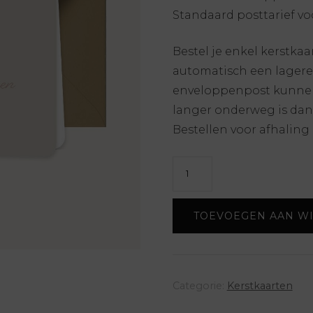
Standaard posttarief voo
Bestel je enkel kerstka
automatisch een lagere 
enveloppenpost kunnen 
langer onderweg is dan
Bestellen voor afhaling 
Kerstkaart
aantal
TOEVOEGEN AAN W
Categorie:
Kerstkaarten