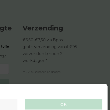
ogte
Verzending
€6,50-€7,50 via Bpost
 toffe
gratis verzending vanaf €95
verzonden binnen 2
hter.
werkdagen*
m.u.v. suikerbonen en doosjes
OK