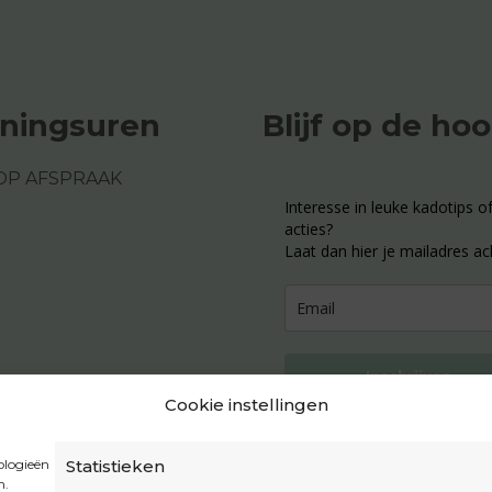
ningsuren
Blijf op de ho
OP AFSPRAAK
Interesse in leuke kadotips of
acties?
Laat dan hier je mailadres ac
Inschrijven
Cookie instellingen
ologieën
Statistieken
n.
Privacybeleid