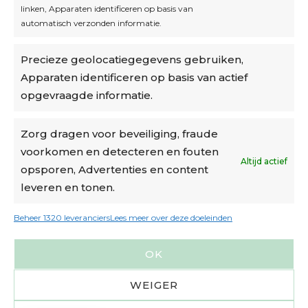
linken, Apparaten identificeren op basis van
automatisch verzonden informatie.
Privacybeleid
Precieze geolocatiegegevens gebruiken,
Algemene voorwaarden
Apparaten identificeren op basis van actief
Cookiebeleid
opgevraagde informatie.
Accountinstellingen
Zorg dragen voor beveiliging, fraude
voorkomen en detecteren en fouten
Verzending
Altijd actief
opsporen, Advertenties en content
leveren en tonen.
€6,50-€7,50 via Bpost
gratis verzending vanaf €95
Beheer 1320 leveranciers
Lees meer over deze doeleinden
verzonden binnen 2 werkdagen*
OK
m.u.v. suikerbonen en doosjes
WEIGER