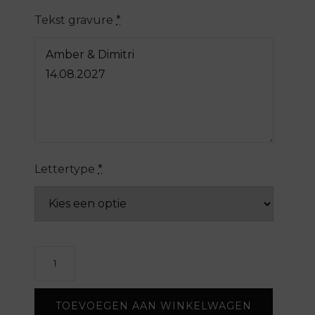
Tekst gravure
*
Lettertype
*
Koffertje
Ring
security
TOEVOEGEN AAN WINKELWAGEN
aantal