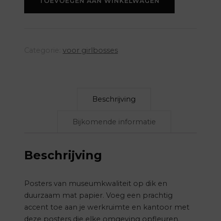
TOEVOEGEN AAN WINKELWAGEN
-
geel
aantal
Categorie:
voor girlbosses
Beschrijving
Bijkomende informatie
Beschrijving
Posters van museumkwaliteit op dik en
duurzaam mat papier. Voeg een prachtig
accent toe aan je werkruimte en kantoor met
deze posters die elke omgeving opfleuren.