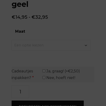
geel
Prijsklasse:
€
14,95
-
€
32,95
€14,95
tot
Maat
€32,95
Cadeautjes
Ja, graag! (+€2,50)
inpakken?
*
Nee, hoeft niet!
Poster
-
empire