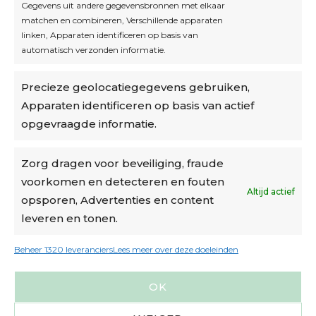
Gegevens uit andere gegevensbronnen met elkaar
matchen en combineren, Verschillende apparaten
linken, Apparaten identificeren op basis van
automatisch verzonden informatie.
Privacybeleid
Precieze geolocatiegegevens gebruiken,
Algemene voorwaarden
Apparaten identificeren op basis van actief
Cookiebeleid
opgevraagde informatie.
Accountinstellingen
Zorg dragen voor beveiliging, fraude
voorkomen en detecteren en fouten
Verzending
Altijd actief
opsporen, Advertenties en content
leveren en tonen.
€6,50-€7,50 via Bpost
gratis verzending vanaf €95
Beheer 1320 leveranciers
Lees meer over deze doeleinden
verzonden binnen 2 werkdagen*
OK
m.u.v. suikerbonen en doosjes