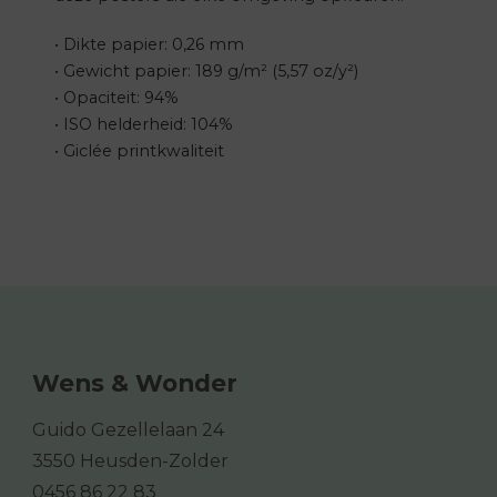
• Dikte papier: 0,26 mm
• Gewicht papier: 189 g/m² (5,57 oz/y²)
• Opaciteit: 94%
• ISO helderheid: 104%
• Giclée printkwaliteit
Wens & Wonder
Guido Gezellelaan 24
3550 Heusden-Zolder
0456 86 22 83