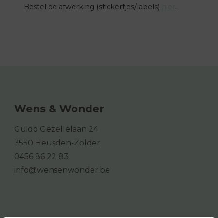
Bestel de afwerking (stickertjes/labels)
hier
.
Wens & Wonder
Guido Gezellelaan 24
3550 Heusden-Zolder
0456 86 22 83
info@wensenwonder.be