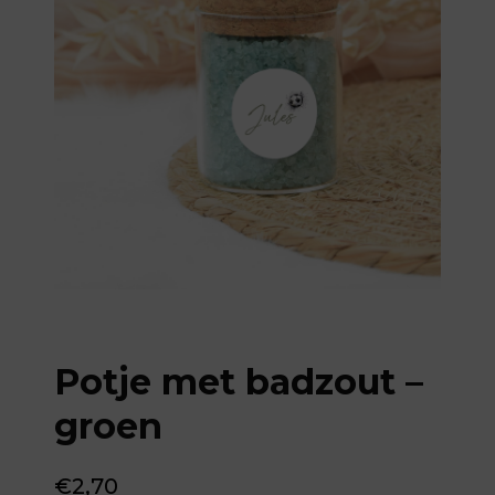
Potje met badzout –
groen
€
2,70