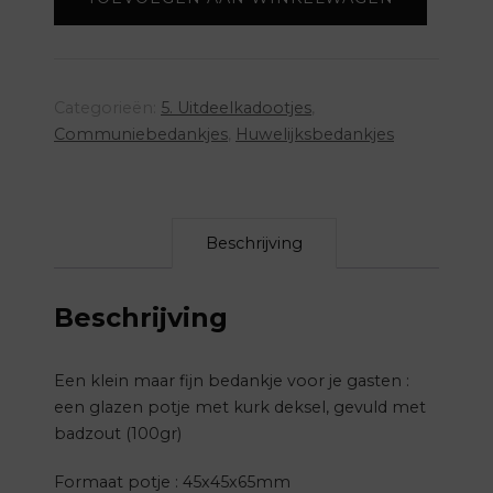
-
groen
aantal
Categorieën:
5. Uitdeelkadootjes
,
Communiebedankjes
,
Huwelijksbedankjes
Beschrijving
Beschrijving
Een klein maar fijn bedankje voor je gasten :
een glazen potje met kurk deksel, gevuld met
badzout (100gr)
Formaat potje : 45x45x65mm