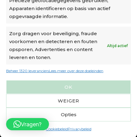
Precieze geolocatiegegevens gebruiken,
Algemene voorwaarden
Apparaten identificeren op basis van actief
Cookiebeleid
opgevraagde informatie.
Accountinstellingen
Zorg dragen voor beveiliging, fraude
voorkomen en detecteren en fouten
Verzending
Altijd actief
opsporen, Advertenties en content
leveren en tonen.
€6,50-€7,50 via Bpost
gratis verzending vanaf €95
Beheer 1320 leveranciers
Lees meer over deze doeleinden
verzonden binnen 2 werkdagen*
OK
m.u.v. suikerbonen en doosjes
WEIGER
Opties
Vragen?
Cookiebeleid
Privacybeleid