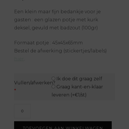
Een klein maar fijn bedankje voor je
gasten : een glazen potje met kurk
deksel, gevuld met badzout (100gr)
Formaat potje : 45x45x65mm
Bestel de afwerking (stickertjes/labels)
hier
.
Ik doe dit graag zelf
Vullen/afwerken?
Graag kant-en-klaar
*
leveren (+€1/st)
Potje
met
badzout
TOEVOEGEN AAN WINKELWAGEN