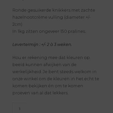
Ronde gesuikerde knikkers met zachte
hazelnootcrème vulling (diameter +/-
2cm)
In 1kg zitten ongeveer 150 pralines.
Levertermijn : +/- 2 à 3 weken.
Hou er rekening mee dat kleuren op
beeld kunnen afwijken van de
werkelijkheid. Je bent steeds welkom in
onze winkel om de kleuren in het echt te
komen bekijken én om te komen
proeven van al dat lekkers.
Praliné
marbles