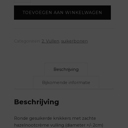
(per
TOEVOEGEN AAN WINKELWAGEN
kg)
-
wit/amazone
aantal
Categorieën:
2. Vullen
,
suikerbonen
Beschrijving
Bijkomende informatie
Beschrijving
Ronde gesuikerde knikkers met zachte
hazelnootcrème vulling (diameter +/- 2cm)