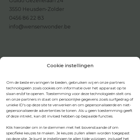
Guido Gezellelaan 24
3550 Heusden-Zolder
0456 86 22 83
info@wensenwonder.be
Cookie instellingen
Om de beste ervaringen te bieden, gebruiken wij en onze partners
technologieën zoals cookies om informatie over het apparaat op te
slaan en/of te openen. Toestemming voor deze technologieën stelt ons
en onze partners in staat om persoonlijke gegevens zoals surfgedrag of
unieke ID's op deze site te verwerken en om gepersonaliseerde en niet-
gepersonaliseerde advertenties te tonen. Als u geen toestemming geeft
of deze intrekt, kan dit invloed hebben op bepaalde functies.
Klik hieronder om in te stemmen met het bovenstaande of om
specifieke keuzes te maken. Je keuzes zullen alleen worden toegepast
op deze site. Je kunt je instellingen te allen tijde wijzigen, inclusief het