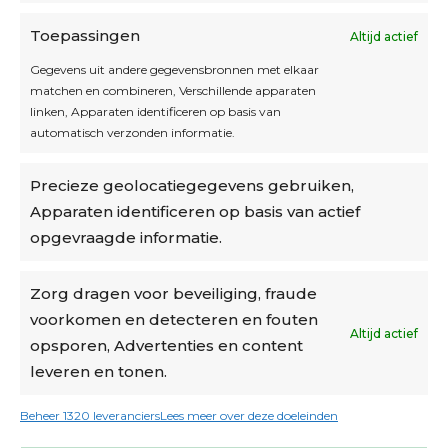
Toepassingen
Altijd actief
Inschrijven
Gegevens uit andere gegevensbronnen met elkaar
matchen en combineren, Verschillende apparaten
linken, Apparaten identificeren op basis van
automatisch verzonden informatie.
Privacybeleid
Precieze geolocatiegegevens gebruiken,
Algemene voorwaarden
Apparaten identificeren op basis van actief
Cookiebeleid
opgevraagde informatie.
Accountinstellingen
Zorg dragen voor beveiliging, fraude
voorkomen en detecteren en fouten
Verzending
Altijd actief
opsporen, Advertenties en content
leveren en tonen.
€6,50-€7,50 via Bpost
gratis verzending vanaf €95
Beheer 1320 leveranciers
Lees meer over deze doeleinden
verzonden binnen 2 werkdagen*