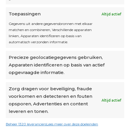
Toepassingen
Altijd actief
Inschrijven
Gegevens uit andere gegevensbronnen met elkaar
matchen en combineren, Verschillende apparaten
linken, Apparaten identificeren op basis van
automatisch verzonden informatie.
Privacybeleid
Precieze geolocatiegegevens gebruiken,
Algemene voorwaarden
Apparaten identificeren op basis van actief
Cookiebeleid
opgevraagde informatie.
Accountinstellingen
Zorg dragen voor beveiliging, fraude
voorkomen en detecteren en fouten
Verzending
Altijd actief
opsporen, Advertenties en content
leveren en tonen.
€6,50-€7,50 via Bpost
gratis verzending vanaf €95
Beheer 1320 leveranciers
Lees meer over deze doeleinden
verzonden binnen 2 werkdagen*