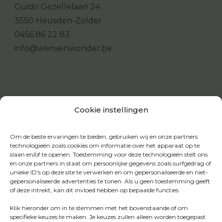
Guido Gezellelaan 24
3550 Heusden-Zolder
0456 86 22 83
info@wensenwonder.be
Cookie instellingen
Om de beste ervaringen te bieden, gebruiken wij en onze partners
technologieën zoals cookies om informatie over het apparaat op te
slaan en/of te openen. Toestemming voor deze technologieën stelt ons
en onze partners in staat om persoonlijke gegevens zoals surfgedrag of
unieke ID's op deze site te verwerken en om gepersonaliseerde en niet-
gepersonaliseerde advertenties te tonen. Als u geen toestemming geeft
of deze intrekt, kan dit invloed hebben op bepaalde functies.
Klik hieronder om in te stemmen met het bovenstaande of om
specifieke keuzes te maken. Je keuzes zullen alleen worden toegepast