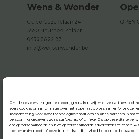
Wens & Wonder
Ope
Guido Gezellelaan 24
OPEN 
3550 Heusden-Zolder
0456 86 22 83
info@wensenwonder.be
Om de beste ervaringen te bieden, gebruiken wij en onze partners techn
zoals cookies om informatie over het apparaat op te slaan en/of te opene
Toestemming voor deze technologieën stelt ons en onze partners in staa
persoonlijke gegevens zoals surfgedrag of unieke ID's op deze site te ver
om gepersonaliseerde en niet-gepersonaliseerde advertenties te tonen. Al
toestemming geeft of deze intrekt, kan dit invloed hebben op bepaalde fu