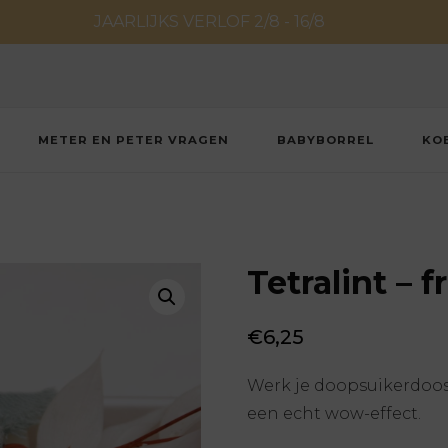
JAARLIJKS VERLOF 2/8 - 16/8
METER EN PETER VRAGEN
BABYBORREL
KO
Tetralint – 
€
6,25
Werk je doopsuikerdoosje
een echt wow-effect.