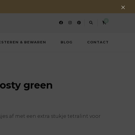
0
ESTEREN & BEWAREN
BLOG
CONTACT
frosty green
s af met een extra stukje tetralint voor