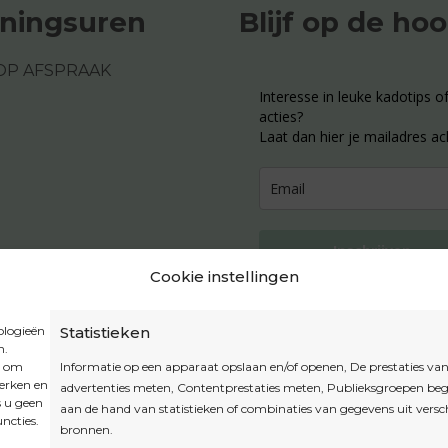
ningsuren
Blijf op de ho
OP AFSPRAAK
Interesse in leuke kadotips of
acties?
Laat dan hier je mailadres ac
Inschrijven
Cookie instellingen
ologieën
Statistieken
n.
Privacybeleid
t om
Informatie op een apparaat opslaan en/of openen, De prestaties va
Algemene voorwaarden
werken en
advertenties meten, Contentprestaties meten, Publieksgroepen beg
s u geen
aan de hand van statistieken of combinaties van gegevens uit versc
Cookiebeleid
ncties.
bronnen.
Accountinstellingen