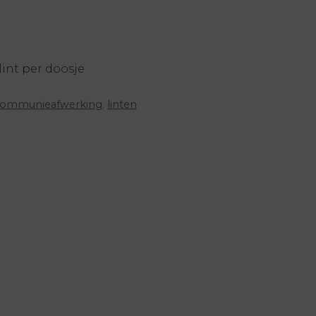
 lint per doosje
ommunieafwerking
,
linten