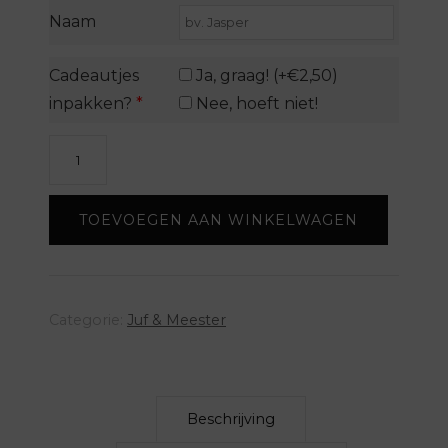
Naam
Cadeautjes
Ja, graag! (+€2,50)
inpakken?
*
Nee, hoeft niet!
Tissuebox
Juf
-
TOEVOEGEN AAN WINKELWAGEN
met
naam
aantal
Categorie:
Juf & Meester
Beschrijving