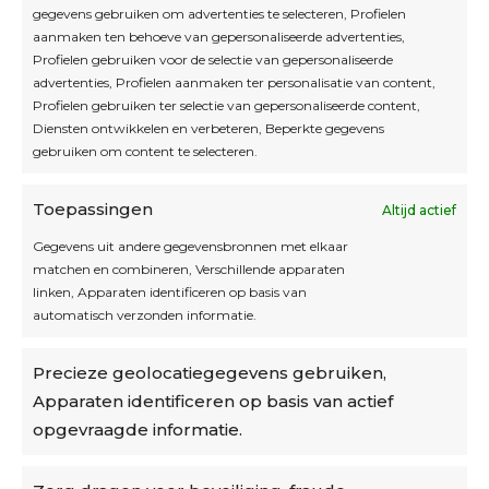
Blijf op de hoogte
gegevens gebruiken om advertenties te selecteren, Profielen
aanmaken ten behoeve van gepersonaliseerde advertenties,
Profielen gebruiken voor de selectie van gepersonaliseerde
Interesse in leuke kadotips of toffe acties?
advertenties, Profielen aanmaken ter personalisatie van content,
Laat dan hier je mailadres achter.
Profielen gebruiken ter selectie van gepersonaliseerde content,
Diensten ontwikkelen en verbeteren, Beperkte gegevens
gebruiken om content te selecteren.
Toepassingen
Altijd actief
Inschrijven
Gegevens uit andere gegevensbronnen met elkaar
matchen en combineren, Verschillende apparaten
linken, Apparaten identificeren op basis van
automatisch verzonden informatie.
Privacybeleid
Precieze geolocatiegegevens gebruiken,
Algemene voorwaarden
Apparaten identificeren op basis van actief
Cookiebeleid
opgevraagde informatie.
Accountinstellingen