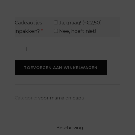
Cadeautjes
Ja, graag! (+€2,50)
inpakken?
*
Nee, hoeft niet!
Trui
boysmom
aantal
TOEVOEGEN AAN WINKELWAGEN
Categorie:
voor mama en papa
Beschrijving