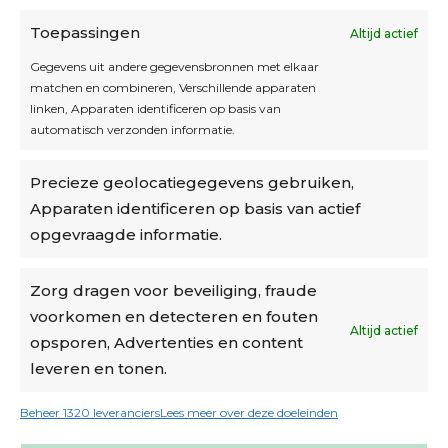
Toepassingen
Altijd actief
Inschrijven
Gegevens uit andere gegevensbronnen met elkaar
matchen en combineren, Verschillende apparaten
linken, Apparaten identificeren op basis van
automatisch verzonden informatie.
Privacybeleid
Precieze geolocatiegegevens gebruiken,
Algemene voorwaarden
Apparaten identificeren op basis van actief
Cookiebeleid
opgevraagde informatie.
Accountinstellingen
Zorg dragen voor beveiliging, fraude
voorkomen en detecteren en fouten
Verzending
Altijd actief
opsporen, Advertenties en content
leveren en tonen.
€6,50-€7,50 via Bpost
gratis verzending vanaf €95
Beheer 1320 leveranciers
Lees meer over deze doeleinden
verzonden binnen 2 werkdagen*