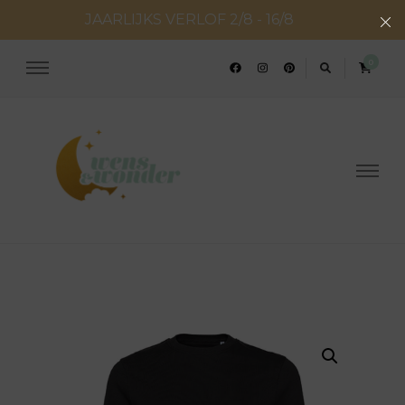
JAARLIJKS VERLOF 2/8 - 16/8
0
Wens en Wonder
Geboorte- & huwelijksconcepten