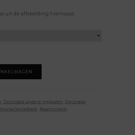
e uit de afbeelding hiernaast.
INKELWAGEN
n
,
Decoratie andere mijlpalen
,
Decoratie
munie/lentefeest
,
Naamcirkels
,