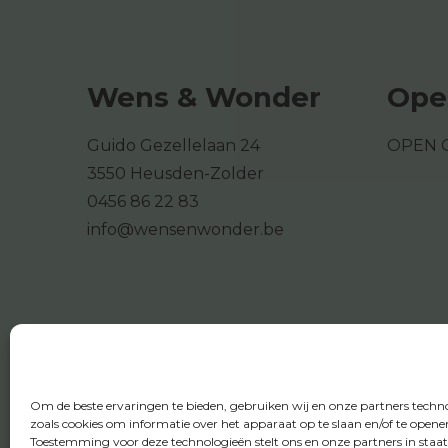
Wens & Wonder
Ope
Guido Gezellelaan 24
OPEN 
3550 Heusden-Zolder
0456 86 22 83
info@wensenwonder.be
Om de beste ervaringen te bieden, gebruiken wij en onze partners techn
zoals cookies om informatie over het apparaat op te slaan en/of te opene
Toestemming voor deze technologieën stelt ons en onze partners in staa