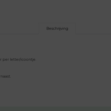
Beschrijving
 per letter/icoontje.
rnaast.