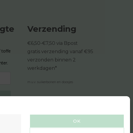
ogte
Verzending
€6,50-€7,50 via Bpost
 toffe
gratis verzending vanaf €95
verzonden binnen 2
hter.
werkdagen*
m.u.v. suikerbonen en doosjes
OK
n