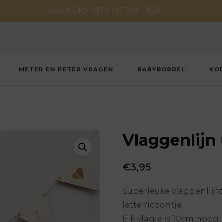
JAARLIJKS VERLOF 2/8 - 16/8
METER EN PETER VRAGEN
BABYBORREL
KO
Vlaggenlijn 
€
3,95
Superleuke vlaggenlijntj
letter/icoontje.
Elk vlagje is 10cm hoog.