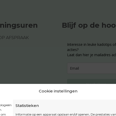
ningsuren
Blijf op de ho
OP AFSPRAAK
Interesse in leuke kadotips of
acties?
Laat dan hier je mailadres ac
Inschrijven
Cookie instellingen
ologieën
Statistieken
n.
Privacybeleid
t om
Informatie op een apparaat opslaan en/of openen, De prestaties va