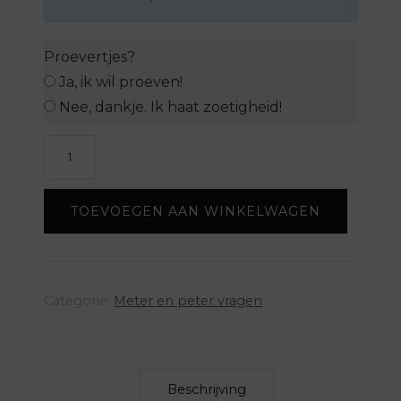
Proevertjes?
Ja, ik wil proeven!
Nee, dankje. Ik haat zoetigheid!
Waterpas
-
Peter
TOEVOEGEN AAN WINKELWAGEN
vragen
aantal
Categorie:
Meter en peter vragen
Beschrijving