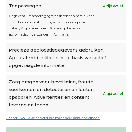
Toepassingen
Altijd actief
Inschrijven
Gegevens uit andere gegevensbronnen met elkaar
matchen en combineren, Verschillende apparaten
linken, Apparaten identificeren op basis van
automatisch verzonden informatie.
Privacybeleid
Precieze geolocatiegegevens gebruiken,
Algemene voorwaarden
Apparaten identificeren op basis van actief
Cookiebeleid
opgevraagde informatie.
Accountinstellingen
Zorg dragen voor beveiliging, fraude
voorkomen en detecteren en fouten
Verzending
Altijd actief
opsporen, Advertenties en content
leveren en tonen.
€6,50-€7,50 via Bpost
gratis verzending vanaf €95
Beheer 1320 leveranciers
Lees meer over deze doeleinden
verzonden binnen 2 werkdagen*