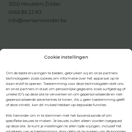
3550 Heusden-Zolder
0456 86 22 83
info@wensenwonder.be
Cookie instellingen
Om de beste ervaringen te bieden, gebruiken wij en onze partners
technologieën zoals cookies om informatie over het apparaat op te
slaan en/of te openen. Toestemming voor deze technologieën stelt ons
en onze partners in staat om persoonlijke gegevens zoals surfgedrag of
unieke ID's op deze site te verwerken en om gepersonaliseerde en niet-
gepersonaliseerde advertenties te tonen. Als u geen toestemming geeft
of deze intrekt, kan dit invloed hebben op bepaalde functies.
Klik hieronder om in te stemmen met het bovenstaande of om
specifieke keuzes te maken. Je keuzes zullen alleen worden toegepast
op deze site. Je kunt je instellingen te allen tijde wijzigen, inclusief het
intrekken van je toestemming, door gebruik te maken van de knoppen