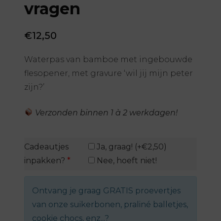
vragen
€
12,50
Waterpas van bamboe met ingebouwde
flesopener, met gravure ‘wil jij mijn peter
zijn?’
Verzonden binnen 1 à 2 werkdagen!
Cadeautjes
Ja, graag! (+€2,50)
inpakken?
*
Nee, hoeft niet!
Ontvang je graag GRATIS proevertjes
van onze suikerbonen, praliné balletjes,
cookie chocs, enz...?