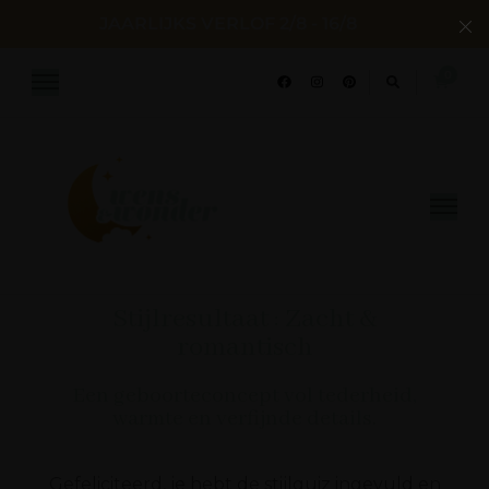
JAARLIJKS VERLOF 2/8 - 16/8
0
Wens en Wonder
Geboorte- & huwelijksconcepten
Stijlresultaat : Zacht &
romantisch
Een geboorteconcept vol tederheid,
warmte en verfijnde details.
Gefeliciteerd, je hebt de stijlquiz ingevuld en