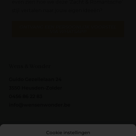
even zien hoe we deze ‘Zacht & Romantische’
stijl vertalen naar jouw eigen ideeën?
ONTVANG EEN PERSOONLIJK VOORSTEL
VIA WHATSAPP
Wens & Wonder
Guido Gezellelaan 24
3550 Heusden-Zolder
0456 86 22 83
info@wensenwonder.be
Cookie instellingen