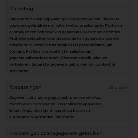
OPEN OP AFSPRAAK
Marketing
Informatie op een apparaat opslaan en/of openen, Beperkte
gegevens gebruiken om advertenties te selecteren, Profielen
aanmaken ten behoeve van gepersonaliseerde advertenties,
Blijf op de hoogte
Profielen gebruiken voor de selectie van gepersonaliseerde
advertenties, Profielen aanmaken ter personalisatie van
content, Profielen gebruiken ter selectie van
Interesse in leuke kadotips of toffe acties?
gepersonaliseerde content, Diensten ontwikkelen en
Laat dan hier je mailadres achter.
verbeteren, Beperkte gegevens gebruiken om content te
selecteren.
Toepassingen
Altijd actief
Inschrijven
Gegevens uit andere gegevensbronnen met elkaar
matchen en combineren, Verschillende apparaten
linken, Apparaten identificeren op basis van
automatisch verzonden informatie.
Privacybeleid
Precieze geolocatiegegevens gebruiken,
Algemene voorwaarden