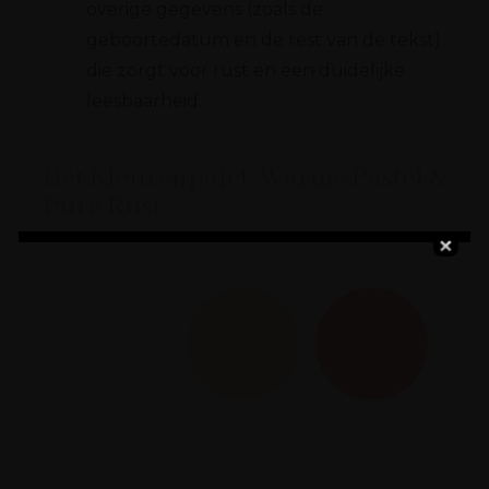
overige gegevens (zoals de
geboortedatum en de rest van de tekst)
die zorgt voor rust en een duidelijke
leesbaarheid.
Het Kleurenpalet: Warme Pastel &
Pure Rust