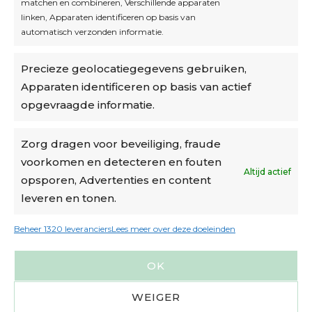
matchen en combineren, Verschillende apparaten
linken, Apparaten identificeren op basis van
automatisch verzonden informatie.
Privacybeleid
Precieze geolocatiegegevens gebruiken,
Algemene voorwaarden
Apparaten identificeren op basis van actief
Cookiebeleid
opgevraagde informatie.
Accountinstellingen
Zorg dragen voor beveiliging, fraude
voorkomen en detecteren en fouten
Verzending
Altijd actief
opsporen, Advertenties en content
leveren en tonen.
€6,50-€7,50 via Bpost
gratis verzending vanaf €95
Beheer 1320 leveranciers
Lees meer over deze doeleinden
verzonden binnen 2 werkdagen*
OK
m.u.v. suikerbonen en doosjes
WEIGER