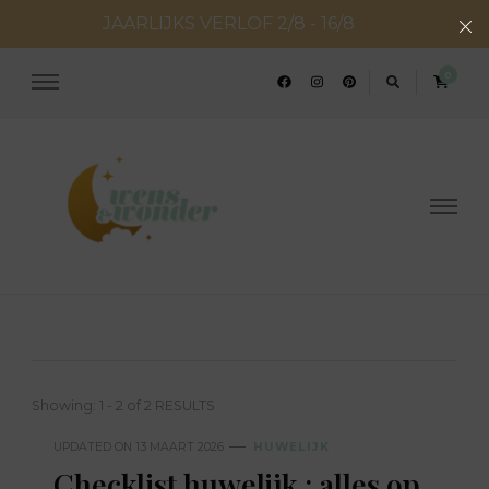
JAARLIJKS VERLOF 2/8 - 16/8
0
Wens en Wonder
Geboorte- & huwelijksconcepten
Showing: 1 - 2 of 2 RESULTS
UPDATED ON
13 MAART 2026
HUWELIJK
Checklist huwelijk : alles op