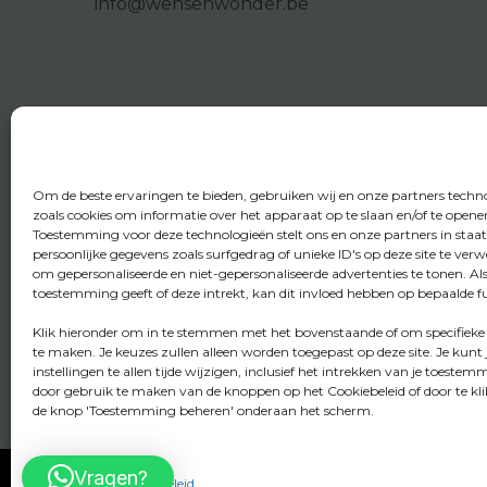
info@wensenwonder.be
Om de beste ervaringen te bieden, gebruiken wij en onze partners techn
zoals cookies om informatie over het apparaat op te slaan en/of te opene
Toestemming voor deze technologieën stelt ons en onze partners in staa
persoonlijke gegevens zoals surfgedrag of unieke ID's op deze site te ver
om gepersonaliseerde en niet-gepersonaliseerde advertenties te tonen. Al
toestemming geeft of deze intrekt, kan dit invloed hebben op bepaalde fu
Klik hieronder om in te stemmen met het bovenstaande of om specifieke
te maken. Je keuzes zullen alleen worden toegepast op deze site. Je kunt 
instellingen te allen tijde wijzigen, inclusief het intrekken van je toestem
door gebruik te maken van de knoppen op het Cookiebeleid of door te kl
de knop 'Toestemming beheren' onderaan het scherm.
Vragen?
Cookiebeleid
Privacybeleid