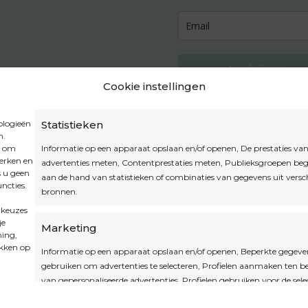
Inschrijven
Cookie instellingen
ologieën
Statistieken
n.
Privacybeleid
t om
Informatie op een apparaat opslaan en/of openen, De prestaties va
Algemene voorwaarden
werken en
advertenties meten, Contentprestaties meten, Publieksgroepen beg
s u geen
Cookiebeleid
aan de hand van statistieken of combinaties van gegevens uit versc
ncties.
bronnen.
Accountinstellingen
 keuzes
je
Marketing
ming,
ikken op
Informatie op een apparaat opslaan en/of openen, Beperkte gegeve
gebruiken om advertenties te selecteren, Profielen aanmaken ten 
van gepersonaliseerde advertenties, Profielen gebruiken voor de sele
gepersonaliseerde advertenties, Profielen aanmaken ter personalisat