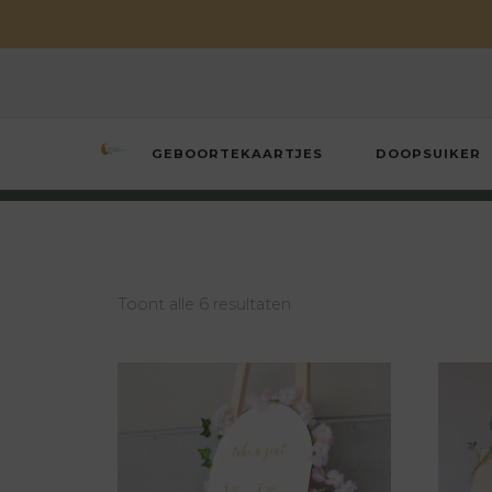
GEBOORTEKAARTJES
DOOPSUIKER
Wens en Wonder
Geboorte- & huwelijksconcepten
Toont alle 6 resultaten