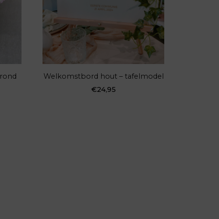
frond
Welkomstbord hout – tafelmodel
€
24,95