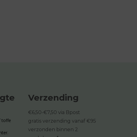
ogte
Verzending
€6,50-€7,50 via Bpost
 toffe
gratis verzending vanaf €95
verzonden binnen 2
hter.