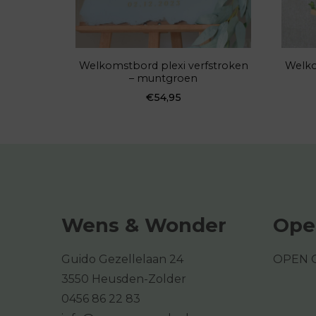
Welkomstbord plexi verfstroken
Welko
– muntgroen
€
54,95
Wens & Wonder
Ope
Guido Gezellelaan 24
OPEN 
3550 Heusden-Zolder
0456 86 22 83