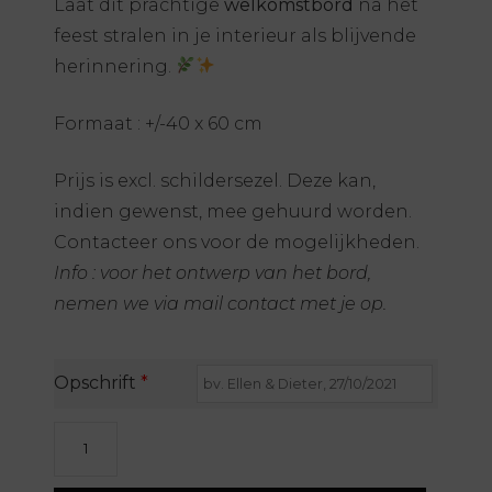
Laat dit prachtige
welkomstbord
na het
feest stralen in je interieur als blijvende
herinnering.
Formaat : +/-40 x 60 cm
Prijs is excl. schildersezel. Deze kan,
indien gewenst, mee gehuurd worden.
Contacteer ons voor de mogelijkheden.
Info : voor het ontwerp van het bord,
nemen we via mail contact met je op.
Opschrift
*
Welkomstbord
hout