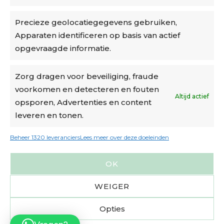
Privacybeleid
Precieze geolocatiegegevens gebruiken,
Algemene voorwaarden
Apparaten identificeren op basis van actief
Cookiebeleid
opgevraagde informatie.
Accountinstellingen
Zorg dragen voor beveiliging, fraude
voorkomen en detecteren en fouten
Verzending
Altijd actief
opsporen, Advertenties en content
leveren en tonen.
€6,50-€7,50 via Bpost
gratis verzending vanaf €95
Beheer 1320 leveranciers
Lees meer over deze doeleinden
verzonden binnen 2 werkdagen*
OK
m.u.v. suikerbonen en doosjes
WEIGER
Opties