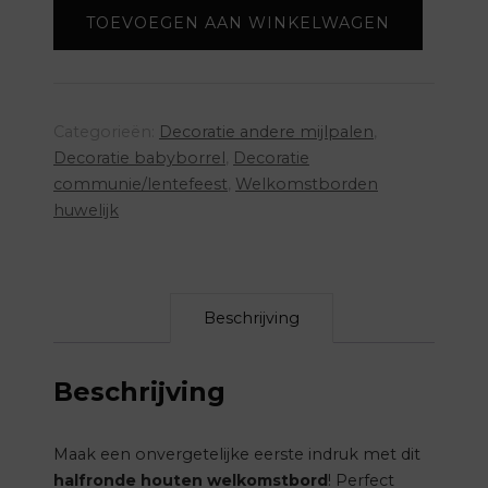
-
TOEVOEGEN AAN WINKELWAGEN
halfrond
aantal
Categorieën:
Decoratie andere mijlpalen
,
Decoratie babyborrel
,
Decoratie
communie/lentefeest
,
Welkomstborden
huwelijk
Beschrijving
Beschrijving
Maak een onvergetelijke eerste indruk met dit
halfronde houten welkomstbord
! Perfect