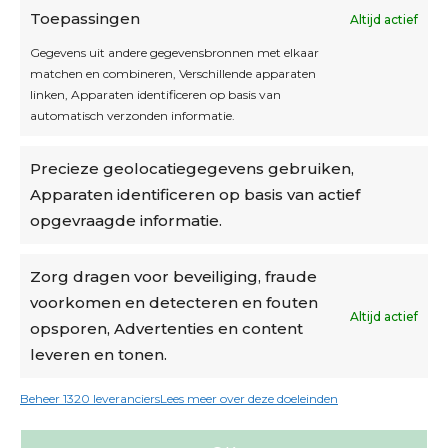
Toepassingen
Altijd actief
Inschrijven
Gegevens uit andere gegevensbronnen met elkaar
matchen en combineren, Verschillende apparaten
linken, Apparaten identificeren op basis van
automatisch verzonden informatie.
Privacybeleid
Precieze geolocatiegegevens gebruiken,
Algemene voorwaarden
Apparaten identificeren op basis van actief
Cookiebeleid
opgevraagde informatie.
Accountinstellingen
Zorg dragen voor beveiliging, fraude
voorkomen en detecteren en fouten
Verzending
Altijd actief
opsporen, Advertenties en content
leveren en tonen.
€6,50-€7,50 via Bpost
gratis verzending vanaf €95
Beheer 1320 leveranciers
Lees meer over deze doeleinden
verzonden binnen 2 werkdagen*