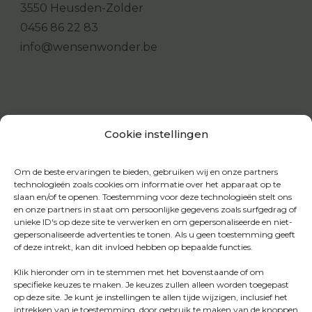
3550 Heusden-Zolder
0456 86 22 83
info@wensenwonder.be
Cookie instellingen
Om de beste ervaringen te bieden, gebruiken wij en onze partners
technologieën zoals cookies om informatie over het apparaat op te
slaan en/of te openen. Toestemming voor deze technologieën stelt ons
en onze partners in staat om persoonlijke gegevens zoals surfgedrag of
unieke ID's op deze site te verwerken en om gepersonaliseerde en niet-
gepersonaliseerde advertenties te tonen. Als u geen toestemming geeft
of deze intrekt, kan dit invloed hebben op bepaalde functies.
Klik hieronder om in te stemmen met het bovenstaande of om
specifieke keuzes te maken. Je keuzes zullen alleen worden toegepast
op deze site. Je kunt je instellingen te allen tijde wijzigen, inclusief het
intrekken van je toestemming, door gebruik te maken van de knoppen