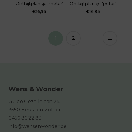
Ontbijtplankje ‘meter’
Ontbijtplankje ‘peter’
€
16,95
€
16,95
→
1
2
Wens & Wonder
Guido Gezellelaan 24
3550 Heusden-Zolder
0456 86 22 83
info@wensenwonder.be