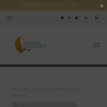
JAARLIJKS VERLOF 2/8 - 16/8
0
Wens en Wonder
Geboorte- & huwelijksconcepten
Resultaat 1–32 van de 35 resultaten wordt
getoond