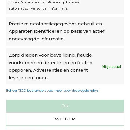
linken, Apparaten identificeren op basis van
automatisch verzonden informatie.
Privacybeleid
Precieze geolocatiegegevens gebruiken,
Algemene voorwaarden
Apparaten identificeren op basis van actief
Cookiebeleid
opgevraagde informatie.
Accountinstellingen
Zorg dragen voor beveiliging, fraude
voorkomen en detecteren en fouten
Verzending
Altijd actief
opsporen, Advertenties en content
leveren en tonen.
€6,50-€7,50 via Bpost
gratis verzending vanaf €95
Beheer 1320 leveranciers
Lees meer over deze doeleinden
verzonden binnen 2 werkdagen*
OK
m.u.v. suikerbonen en doosjes
WEIGER