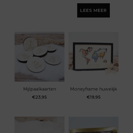
de
€14,95
Dit
tot
LEES MEER
productpagina
product
€17,95
heeft
meerdere
variaties.
Deze
optie
kan
gekozen
worden
Mijlpaalkaarten
Moneyframe huwelijk
op
€
23,95
€
19,95
de
productpagina