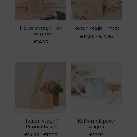
Houten vaasje – let
Houten vaasje – meter
love grow
Prijsklasse
€
14,95
-
€
17,95
€
14,95
€14,95
Dit
tot
product
€17,95
heeft
meerdere
variaties.
Deze
optie
kan
gekozen
Houten vaasje /
Koffiemok peter
worden
Pennenbakje
vragen
op
Prijsklasse:
€
14,95
-
€
17,95
€
16,95