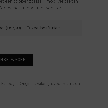
 een topper zoals jij’, mooi verpakt in
fdoos met transparant venster.
ag! (+€2,50)
Nee, hoeft niet!
INKELWAGEN
 kadootjes
,
Originals
,
Valentijn
,
voor mama en