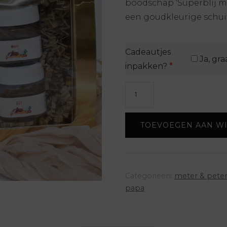
boodschap ‘Superblij met
een goudkleurige schui
Cadeautjes
Ja, gra
inpakken?
*
Nutella
setje
-
TOEVOEGEN AAN W
Superblij
met
een
topper
Categorieën:
meter & peter
zoals
papa
jij
aantal