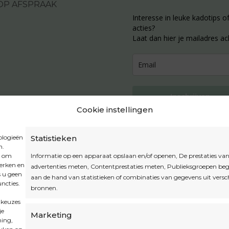
OP AFSPRAAK
Interesse in leuke kadotips of
acties?
Laat dan hier je mailadres ac
Inschrijven
Cookie instellingen
ologieën
Statistieken
n.
Privacybeleid
t om
Informatie op een apparaat opslaan en/of openen, De prestaties va
Algemene voorwaarden
werken en
advertenties meten, Contentprestaties meten, Publieksgroepen beg
s u geen
Cookiebeleid
aan de hand van statistieken of combinaties van gegevens uit versc
ncties.
bronnen.
Accountinstellingen
 keuzes
je
Marketing
ming,