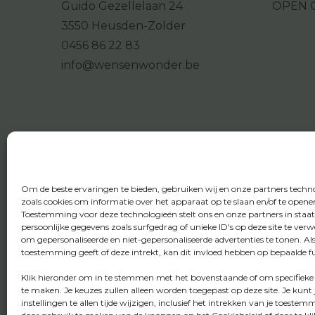
Guido Gezellelaan 24
OPEN 
3550 Heusden-Zolder
0456 86 22 83
info@wensenwonder.be
Om de beste ervaringen te bieden, gebruiken wij en onze partners techn
zoals cookies om informatie over het apparaat op te slaan en/of te opene
Toestemming voor deze technologieën stelt ons en onze partners in staa
persoonlijke gegevens zoals surfgedrag of unieke ID's op deze site te ver
om gepersonaliseerde en niet-gepersonaliseerde advertenties te tonen. Al
toestemming geeft of deze intrekt, kan dit invloed hebben op bepaalde fu
Klik hieronder om in te stemmen met het bovenstaande of om specifieke
te maken. Je keuzes zullen alleen worden toegepast op deze site. Je kunt 
instellingen te allen tijde wijzigen, inclusief het intrekken van je toestem